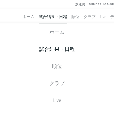
放送局
BUNDESLIGA-G
ホーム
試合結果・日程
順位
クラブ
Live
TUNA DÜSSELDORF
-
ELVERSBERG
ホーム
F95
ELV
1
1
試合結果・日程
順位
ライブ
スターティングメンバー
データ
順
クラブ
勝-分-敗
得点
Live