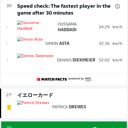
Speed check: The fastest player in the
30'
game after 30 minutes
OUSSAMA
1.
34.29
km/h
HADDADI
2.
SIMON
ASTA
32.36
km/h
3.
DENNIS
DIEKMEIER
32.02
km/h
イエローカード
27'
PATRICK
DREWES