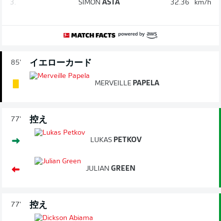
3.
SIMON
ASTA
32.36
km/h
イエローカード
85'
MERVEILLE
PAPELA
控え
77'
LUKAS
PETKOV
JULIAN
GREEN
控え
77'