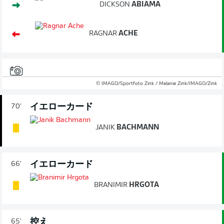
DICKSON
ABIAMA
RAGNAR
ACHE
© IMAGO/Sportfoto Zink / Melanie Zink/IMAGO/Zink
イエローカード
70'
JANIK
BACHMANN
イエローカード
66'
BRANIMIR
HRGOTA
控え
65'