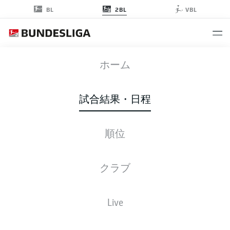
2BL
BL
VBL
SVS
-
SGF
ホーム
SVS
SGF
0
2
試合結果・日程
順位
ライブ
スターティングメンバー
データ
順位
クラブ
Live