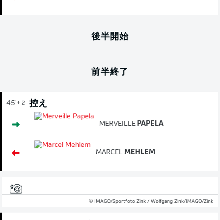
後半開始
前半終了
控え
45'
+ 2
MERVEILLE
PAPELA
MARCEL
MEHLEM
© IMAGO/Sportfoto Zink / Wolfgang Zink/IMAGO/Zink