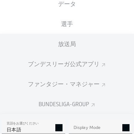
データ
選手
放送局
26'
R. Ache
9'
B. Hrgota
ブンデスリーガ公式アプリ
BWT-Stadion am Hardtwald
(4,951 観客)
M. Petersen
ファンタジー・マネジャー
BUNDESLIGA-GROUP
広告
言語をお選びください
Display Mode
日本語