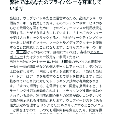
弊社ではあなたのプライバシーを尊重して
います
BUNDESLIGA APP
当社は、ウェブサイトを安全に運営するため、必須クッキーや
機能クッキーを使用しており、そのコンテンツやサービスのさ
らなる最適化を図るために、そのパフォーマンスや利用状況を
記録することができるようにしています。「すべてのクッキー
を受け入れる」をクリックすると、当社がマーケティングクッ
Official Partners
キーおよび分析クッキー、ソーシャルメディアクッキーを使用
することに同意したことになります。これらのクッキーの一部
は、
第三者
からのものです。詳細については、当社の
クッキー
ポリシー
またはクッキー設定をご参照ください。
当社と当社のパートナー
61
社は、利用者のデバイスの閲覧デ
ータや一意的識別子などの個人データにアクセスし、デバイス
上に保存します。「同意します」を選択すると、「当社と当社
パートナーはデータを処理することで以下を提供します」に記
載されている目的に対してトラッキング技術が有効化されま
す。「すべて拒否する」を選択するか、同意を撤回すると、ト
ラッキング技術は無効化されます。トラッキング技術が無効化
されている場合、利用者の関心事との関連が低いコンテンツや
広告が表示される可能性があります。ウェブページの下にある
プライバシー・ポリシー
優先設定を管理する
優先設定を管理する リンクまたは をクリックするとこのメニュ
利用条件
放送局
ーが開きますので、いつでも選択内容を変更したり、同意を撤