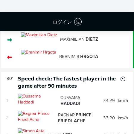
試合終了
ログイン
控え
90'
+ 6
MAXIMILIAN
DIETZ
BRANIMIR
HRGOTA
Speed check: The fastest player in the
90'
game after 90 minutes
OUSSAMA
1.
34.29
km/h
HADDADI
RAGNAR
PRINCE
2.
33.20
km/h
FRIEDL ACHE