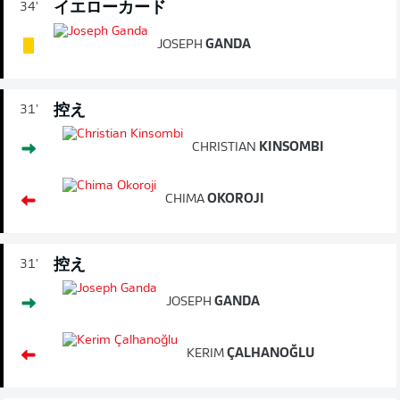
イエローカード
34'
JOSEPH
GANDA
控え
31'
CHRISTIAN
KINSOMBI
CHIMA
OKOROJI
控え
31'
JOSEPH
GANDA
KERIM
ÇALHANOĞLU