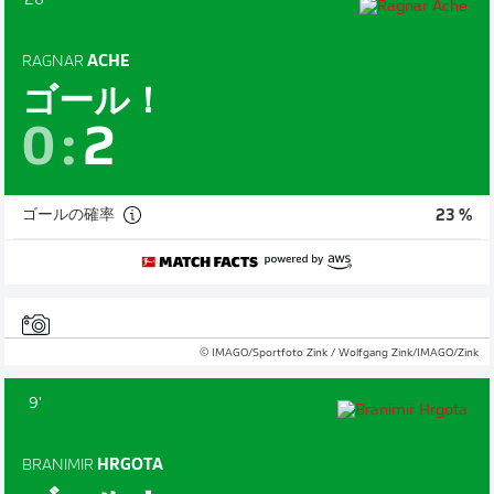
26'
RAGNAR
ACHE
ゴール！
0
:
2
ゴールの確率
23 %
© IMAGO/Sportfoto Zink / Wolfgang Zink/IMAGO/Zink
9'
BRANIMIR
HRGOTA