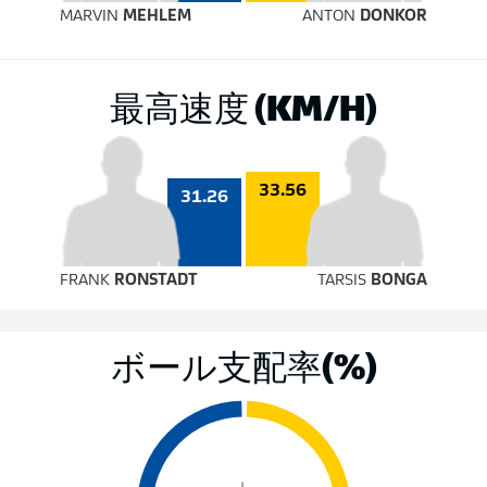
MARVIN
MEHLEM
ANTON
DONKOR
最高速度 (KM/H)
33.56
31.26
FRANK
RONSTADT
TARSIS
BONGA
ボール支配率(%)