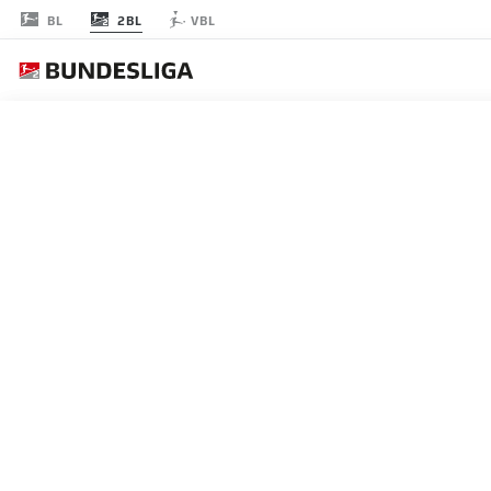
2BL
BL
VBL
節 20