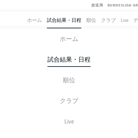
放送局
BUNDESLIGA-G
ホーム
試合結果・日程
順位
クラブ
Live
DARMSTADT
-
BRAUNSCHWEIG
ホーム
SVD
EBS
2
1
試合結果・日程
順位
ライブ
スターティングメンバー
データ
順
クラブ
Live