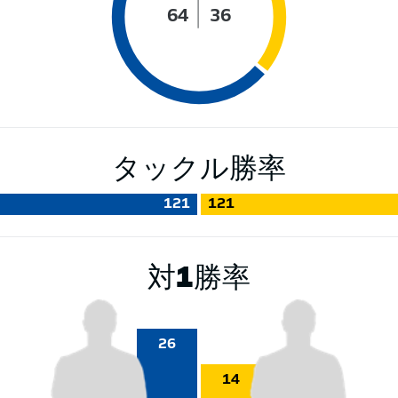
64
36
タックル勝率
121
121
対1勝率
26
14