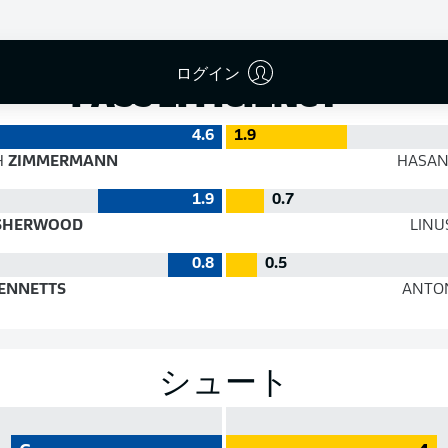
成功率
ログイン
PASS EFFICIENCY
4.6
1.9
H
ZIMMERMANN
HASA
1.9
0.7
SHERWOOD
LINU
0.8
0.5
ENNETTS
ANTO
シュート