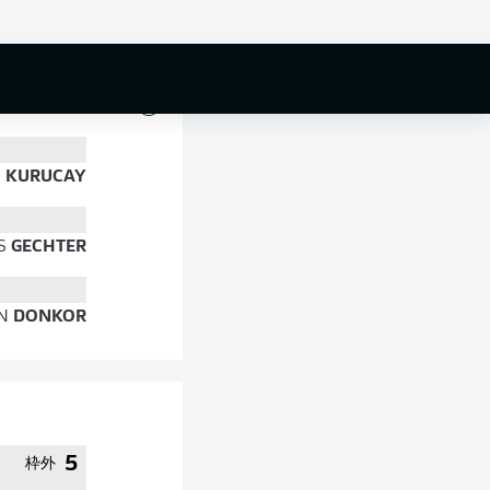
57 %
N
KURUCAY
S
GECHTER
N
DONKOR
5
枠外