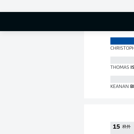
74 %
CHRISTOP
THOMAS
I
KEANAN
B
15
枠外