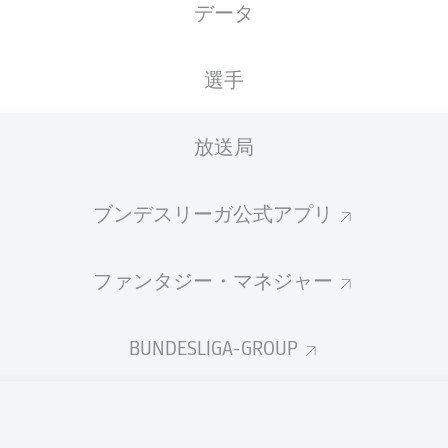
データ
XGOALS
選手
2
1.96
放送局
1.27
1
ブンデスリーガ公式アプリ
ファンタジー・マネジャー
Goals
BUNDESLIGA-GROUP
PASSES COMPLETED
455
212