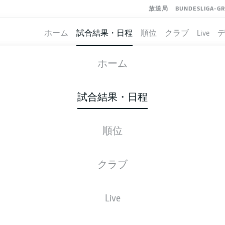
放送局
BUNDESLIGA-G
ホーム
試合結果・日程
順位
クラブ
Live
MAGDEBURG
-
DARMSTADT
ホーム
FCM
SVD
0
1
試合結果・日程
順位
ライブ
スターティングメンバー
データ
順
クラブ
勝-分-敗
得点
Live