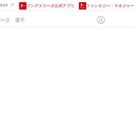
ROUP
ブンデスリーガ公式アプリ
ファンタジー・マネジャー
データ
選手
位
+/-
点