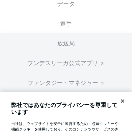
データ
大迫が公式戦
2018/19シー
相手のオウン
選手
6試合ぶり出
ズンのDFB杯
ゴールでキー
場、ブレーメ
準々決勝、組
ル引き分け
ンも16強進出
み合わせが決
放送局
定
ブンデスリーガ公式アプリ
ファンタジー・マネジャー
BUNDESLIGA-GROUP
弊社ではあなたのプライバシーを尊重して
います
言語をお選びください
当社は、ウェブサイトを安全に運営するため、必須クッキーや
Display Mode
日本語
機能クッキーを使用しており、そのコンテンツやサービスのさ