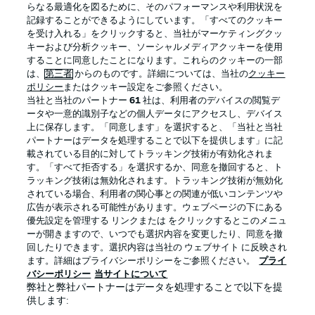
らなる最適化を図るために、そのパフォーマンスや利用状況を
記録することができるようにしています。「すべてのクッキー
を受け入れる」をクリックすると、当社がマーケティングクッ
キーおよび分析クッキー、ソーシャルメディアクッキーを使用
ログイン
することに同意したことになります。これらのクッキーの一部
は、
第三者
からのものです。詳細については、当社の
クッキー
ポリシー
またはクッキー設定をご参照ください。
当社と当社のパートナー
61
社は、利用者のデバイスの閲覧デ
ータや一意的識別子などの個人データにアクセスし、デバイス
上に保存します。「同意します」を選択すると、「当社と当社
パートナーはデータを処理することで以下を提供します」に記
Football as it's meant to be
載されている目的に対してトラッキング技術が有効化されま
す。「すべて拒否する」を選択するか、同意を撤回すると、ト
ラッキング技術は無効化されます。トラッキング技術が無効化
されている場合、利用者の関心事との関連が低いコンテンツや
広告が表示される可能性があります。ウェブページの下にある
BUNDESLIGA APP
優先設定を管理する リンクまたは をクリックするとこのメニュ
ーが開きますので、いつでも選択内容を変更したり、同意を撤
回したりできます。選択内容は当社の ウェブサイト に反映され
ます。詳細はプライバシーポリシーをご参照ください。
プライ
バシーポリシー
当サイトについて
弊社と弊社パートナーはデータを処理することで以下を提
Official Partners
供します: