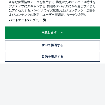
正確な位置情報データを利用する. 識別のためにデバイス特性を
アクティブにスキャンする. 情報をデバイスに保存および／また
はアクセスする. パーソナライズ広告およびコンテンツ、広告お
よびコンテンツの測定、ユーザー層調査、サービス開発.
パートナー (ベンダー) 一覧
同意します
すべて拒否する
プライバシー・ポリシー
優先設定を管理する
利用条件
放送局
目的を表示する
求人
選手
当サイトについて
© 2026 Bundesliga-Gruppe GmbH