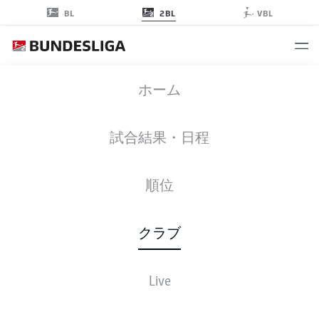
2BL
BL
VBL
ホーム
HEIDENHEIM ニュース
試合結果・日程
順位
大迫ブレーメ
入れ替え戦
ブンデスリー
クラブ
ン、ブンデス
1STレグ、ブ
ガ2部の現状
リーガ残留が
レーメンが本
をおさらい
決定！
拠で引き分け
Live