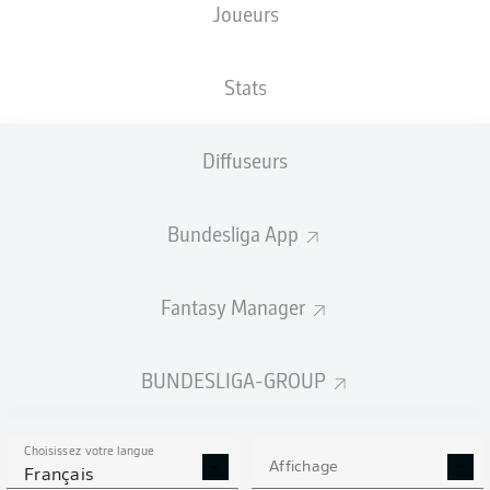
Joueurs
NATIONALITÉ
TAILLE
23.01.2006
POIDS
CZE
,
190
20 ANS
78 KG
NLD
CM
Stats
Diffuseurs
Competition
Bundesliga
Bundesliga App
Season
2026/2027
Fantasy Manager
BUNDESLIGA-GROUP
STATS DE LA SAISON
2026/2027
Choisissez votre langue
Affichage
Français