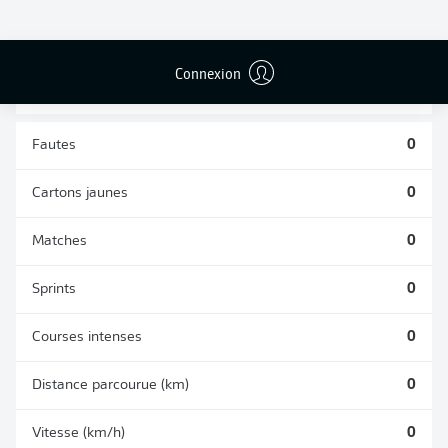
TACLES
DUELS AÉRIENS
RÉUSSIS
REMPORTÉS
0
0
Connexion
Fautes
0
Cartons jaunes
0
Matches
0
Sprints
0
Courses intenses
0
Distance parcourue (km)
0
Vitesse (km/h)
0