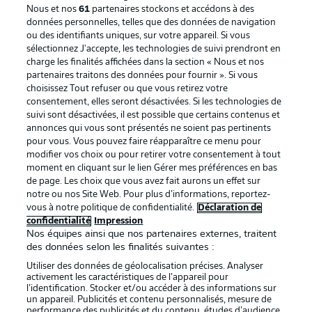
Nous et nos
61
partenaires stockons et accédons à des
données personnelles, telles que des données de navigation
ou des identifiants uniques, sur votre appareil. Si vous
sélectionnez J'accepte, les technologies de suivi prendront en
La publicité
Conditions d’utilisation des
charge les finalités affichées dans la section « Nous et nos
partenaires traitons des données pour fournir ». Si vous
services
choisissez Tout refuser ou que vous retirez votre
consentement, elles seront désactivées. Si les technologies de
Mentions Légales
Gérer mes préférences
suivi sont désactivées, il est possible que certains contenus et
Déclaration de
Diffuseurs
annonces qui vous sont présentés ne soient pas pertinents
pour vous. Vous pouvez faire réapparaître ce menu pour
confidentialité
modifier vos choix ou pour retirer votre consentement à tout
moment en cliquant sur le lien Gérer mes préférences en bas
Travaux
Contact
de page. Les choix que vous avez fait aurons un effet sur
Impression
Joueurs
notre ou nos Site Web. Pour plus d’informations, reportez-
vous à notre politique de confidentialité.
Déclaration de
confidentialité
Impression
Nos équipes ainsi que nos partenaires externes, traitent
des données selon les finalités suivantes :
Utiliser des données de géolocalisation précises. Analyser
activement les caractéristiques de l’appareil pour
l’identification. Stocker et/ou accéder à des informations sur
un appareil. Publicités et contenu personnalisés, mesure de
performance des publicités et du contenu, études d’audience