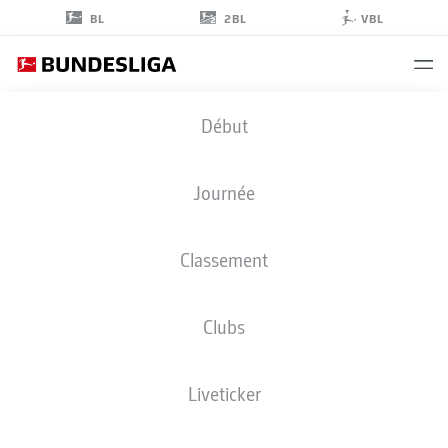
2BL
BL
VBL
YANNICK
Début
EDUARDO
31
Journée
Classement
ATTAQUANT
Clubs
HOFFENHEIM
STATS DE LA SAISON 2026/2027
BUTS
COÉQUIPIERS
Liveticker