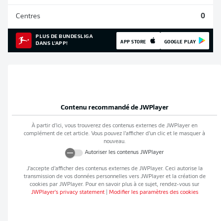
Centres
0
PLUS DE BUNDESLIGA
APP STORE
GOOGLE PLAY
DANS L'APP!
Contenu recommandé de
JWPlayer
À partir d’ici, vous trouverez des contenus externes de
JWPlayer
en
complément de cet article. Vous pouvez l’afficher d’un clic et le masquer à
nouveau.
Autoriser les contenus
JWPlayer
J’accepte d’afficher des contenus externes de
JWPlayer
. Ceci autorise la
transmission de vos données personnelles vers
JWPlayer
et la création de
cookies par
JWPlayer
. Pour en savoir plus à ce sujet, rendez-vous sur
JWPlayer
's privacy statement
|
Modifier les paramètres des cookies