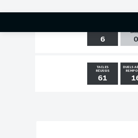
0
1
POTEA
TIRS
BAR
6
TACLES
DUELS A
RÉUSSIS
REMPO
61
1