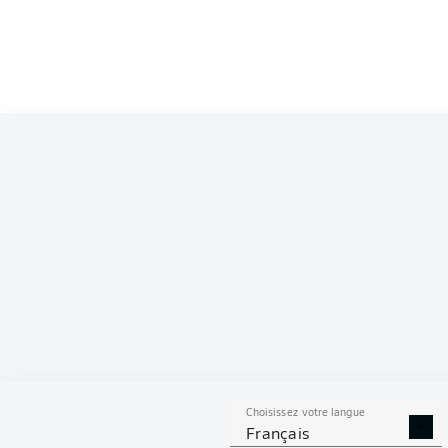
Competition
Bundesliga 2
Season
2025/2026
S
Choisissez votre langue
PASSES
BUTS
PENAL
Français
DÉCISIVES