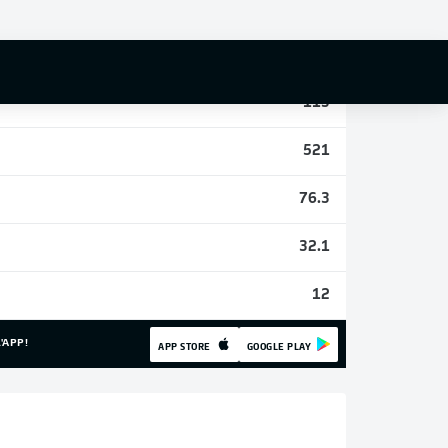
1
13
113
521
76.3
32.1
12
'APP!
APP STORE
GOOGLE PLAY