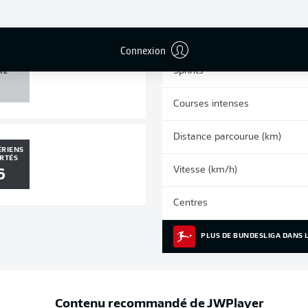
0
0
Cartons jaunes
Matches
Connexion
U /
Sprints
RE
0
Courses intenses
Distance parcourue (km)
ÉRIENS
RTÉS
Vitesse (km/h)
6
Centres
PLUS DE BUNDESLIGA DANS L
Contenu recommandé de
JWPlayer