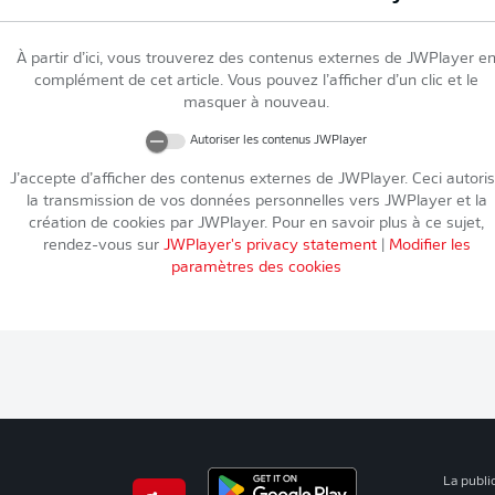
À partir d’ici, vous trouverez des contenus externes de
JWPlayer
e
complément de cet article. Vous pouvez l’afficher d’un clic et le
masquer à nouveau.
Autoriser les contenus
JWPlayer
J’accepte d’afficher des contenus externes de
JWPlayer
. Ceci autori
la transmission de vos données personnelles vers
JWPlayer
et la
création de cookies par
JWPlayer
. Pour en savoir plus à ce sujet,
rendez-vous sur
JWPlayer
's privacy statement
|
Modifier les
paramètres des cookies
La publi