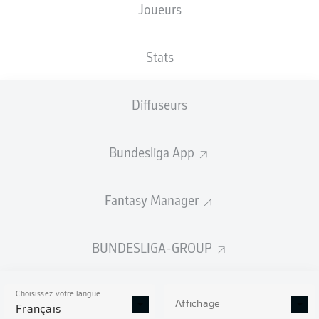
Joueurs
TAILLE
NATIONALITÉ
29.10.2004
POIDS
193
DEU
21 ANS
85 KG
CM
Stats
Diffuseurs
Competition
Bundesliga
Bundesliga App
Season
2026/2027
Fantasy Manager
BUNDESLIGA-GROUP
STATS DE LA SAISON
2026/2027
Choisissez votre langue
Affichage
Français