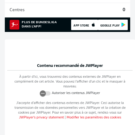
Centres
0
PLUS DE BUNDESLIGA
APP STORE
GOOGLE PLAY
DANS L'APP!
Contenu recommandé de
JWPlayer
À partir d’ici, vous trouverez des contenus externes de
JWPlayer
en
complément de cet article. Vous pouvez l’afficher d’un clic et le masquer à
nouveau.
Autoriser les contenus
JWPlayer
J’accepte d’afficher des contenus externes de
JWPlayer
. Ceci autorise la
transmission de vos données personnelles vers
JWPlayer
et la création de
cookies par
JWPlayer
. Pour en savoir plus à ce sujet, rendez-vous sur
JWPlayer
's privacy statement
|
Modifier les paramètres des cookies