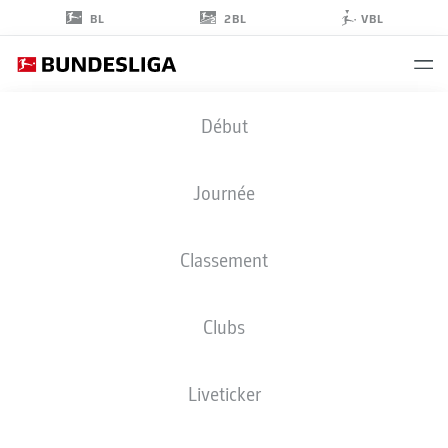
2BL
BL
VBL
TOM
Début
ROTHE
15
Journée
Classement
DÉFENSEUR
Clubs
UNION BERLIN
STATS DE LA SAISON 2026/2027
BUTS
COÉQUIPIERS
Liveticker