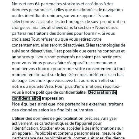
Nous et nos
61
partenaires stockons et accédons à des
données personnelles, telles que des données de navigation
ou des identifiants uniques, sur votre appareil. Si vous
sélectionnez J'accepte, les technologies de suivi prendront en
La publicité
Conditions d’utilisation des
charge les finalités affichées dans la section « Nous et nos
partenaires traitons des données pour fournir ». Si vous
services
choisissez Tout refuser ou que vous retirez votre
consentement, elles seront désactivées. Si les technologies de
Mentions Légales
Gérer mes préférences
suivi sont désactivées, il est possible que certains contenus et
Déclaration de
Diffuseurs
annonces qui vous sont présentés ne soient pas pertinents
pour vous. Vous pouvez faire réapparaître ce menu pour
confidentialité
modifier vos choix ou pour retirer votre consentement à tout
moment en cliquant sur le lien Gérer mes préférences en bas
Travaux
Contact
de page. Les choix que vous avez fait aurons un effet sur
Impression
Joueurs
notre ou nos Site Web. Pour plus d’informations, reportez-
vous à notre politique de confidentialité.
Déclaration de
confidentialité
Impression
Nos équipes ainsi que nos partenaires externes, traitent
des données selon les finalités suivantes :
Utiliser des données de géolocalisation précises. Analyser
activement les caractéristiques de l’appareil pour
l’identification. Stocker et/ou accéder à des informations sur
un appareil. Publicités et contenu personnalisés, mesure de
performance des publicités et du contenu, études d’audience