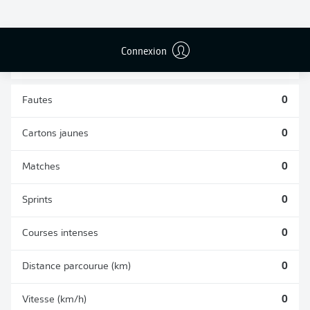
TACLES
DUELS AÉRIENS
RÉUSSIS
REMPORTÉS
0
0
Connexion
Fautes
0
Cartons jaunes
0
Matches
0
Sprints
0
Courses intenses
0
Distance parcourue (km)
0
Vitesse (km/h)
0