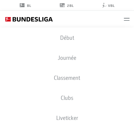
2BL
BL
VBL
TIAGO
Début
PEREIRA CARDOSO
42
Journée
Classement
GARDIEN DE BUT
Clubs
BORUSSIA MÖNCHENGLADBACH
STATS DE LA SAISON 2026/2027
BUTS
COÉQUIPIERS
Liveticker