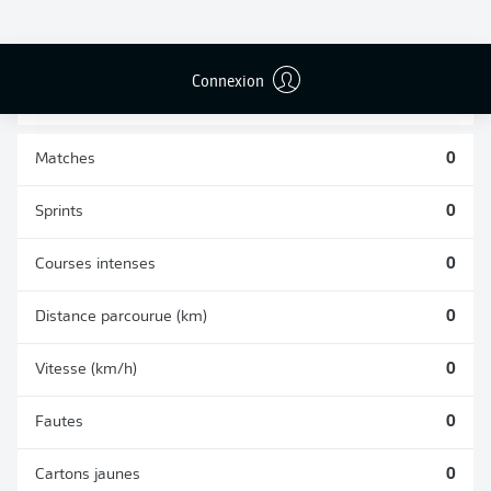
BUTS CONTRE
PASSES
TIRS ARRÊTÉS
SON CAMP
RÉUSSIES
0
0
0
Connexion
Matches
0
Sprints
0
Courses intenses
0
Distance parcourue (km)
0
Vitesse (km/h)
0
Fautes
0
Cartons jaunes
0