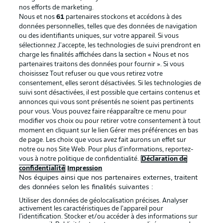
nos efforts de marketing.
Nous et nos
61
partenaires stockons et accédons à des
données personnelles, telles que des données de navigation
ou des identifiants uniques, sur votre appareil. Si vous
sélectionnez J'accepte, les technologies de suivi prendront en
La publicité
Conditions d’utilisation des
charge les finalités affichées dans la section « Nous et nos
partenaires traitons des données pour fournir ». Si vous
services
choisissez Tout refuser ou que vous retirez votre
consentement, elles seront désactivées. Si les technologies de
Mentions Légales
Gérer mes préférences
suivi sont désactivées, il est possible que certains contenus et
Déclaration de
Diffuseurs
annonces qui vous sont présentés ne soient pas pertinents
pour vous. Vous pouvez faire réapparaître ce menu pour
confidentialité
modifier vos choix ou pour retirer votre consentement à tout
moment en cliquant sur le lien Gérer mes préférences en bas
Travaux
Contact
de page. Les choix que vous avez fait aurons un effet sur
Impression
Joueurs
notre ou nos Site Web. Pour plus d’informations, reportez-
vous à notre politique de confidentialité.
Déclaration de
confidentialité
Impression
Nos équipes ainsi que nos partenaires externes, traitent
des données selon les finalités suivantes :
Utiliser des données de géolocalisation précises. Analyser
activement les caractéristiques de l’appareil pour
l’identification. Stocker et/ou accéder à des informations sur