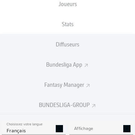
Joueurs
NATIONALITÉ
TAILLE
07.04.2006
POIDS
LUX
,
191
20 ANS
87 KG
PRT
CM
Stats
Diffuseurs
Competition
Bundesliga
Bundesliga App
Season
2026/2027
Fantasy Manager
BUNDESLIGA-GROUP
STATS DE LA SAISON
2026/2027
Choisissez votre langue
Affichage
Français