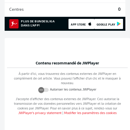
Centres
0
PLUS DE BUNDESLIGA
APP STORE
GOOGLE PLAY
DANS L'APP!
Contenu recommandé de
JWPlayer
À partir d’ici, vous trouverez des contenus externes de
JWPlayer
en
complément de cet article. Vous pouvez l’afficher d’un clic et le masquer à
nouveau.
Autoriser les contenus
JWPlayer
J’accepte d’afficher des contenus externes de
JWPlayer
. Ceci autorise la
transmission de vos données personnelles vers
JWPlayer
et la création de
cookies par
JWPlayer
. Pour en savoir plus à ce sujet, rendez-vous sur
JWPlayer
's privacy statement
|
Modifier les paramètres des cookies