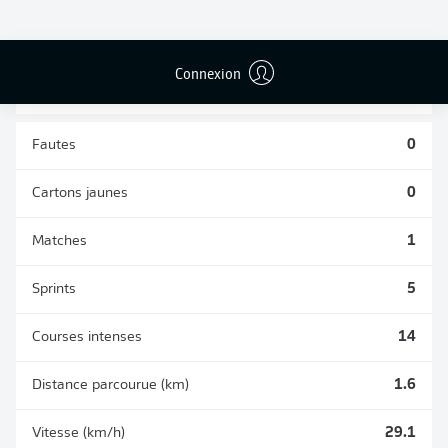
TACLES
DUELS AÉRIENS
RÉUSSIS
REMPORTÉS
0
0
Connexion
Fautes
0
Cartons jaunes
0
Matches
1
Sprints
5
Courses intenses
14
Distance parcourue (km)
1.6
Vitesse (km/h)
29.1