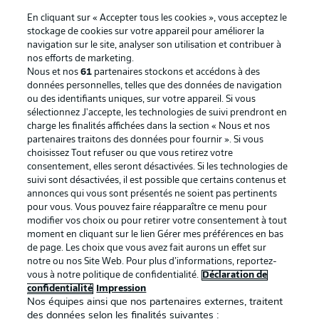
En cliquant sur « Accepter tous les cookies », vous acceptez le
stockage de cookies sur votre appareil pour améliorer la
navigation sur le site, analyser son utilisation et contribuer à
nos efforts de marketing.
Nous et nos
61
partenaires stockons et accédons à des
données personnelles, telles que des données de navigation
ou des identifiants uniques, sur votre appareil. Si vous
sélectionnez J'accepte, les technologies de suivi prendront en
La publicité
Conditions d’utilisation des
charge les finalités affichées dans la section « Nous et nos
partenaires traitons des données pour fournir ». Si vous
services
choisissez Tout refuser ou que vous retirez votre
consentement, elles seront désactivées. Si les technologies de
Mentions Légales
Gérer mes préférences
suivi sont désactivées, il est possible que certains contenus et
Déclaration de
Diffuseurs
annonces qui vous sont présentés ne soient pas pertinents
pour vous. Vous pouvez faire réapparaître ce menu pour
confidentialité
modifier vos choix ou pour retirer votre consentement à tout
moment en cliquant sur le lien Gérer mes préférences en bas
Travaux
Contact
de page. Les choix que vous avez fait aurons un effet sur
Impression
Joueurs
notre ou nos Site Web. Pour plus d’informations, reportez-
vous à notre politique de confidentialité.
Déclaration de
confidentialité
Impression
Nos équipes ainsi que nos partenaires externes, traitent
des données selon les finalités suivantes :