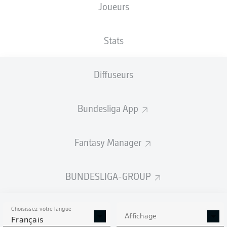
Joueurs
TAILLE
NATIONALITÉ
29.03.1993
POIDS
175
BEL
33 ANS
71 KG
CM
Stats
Diffuseurs
Competition
Bundesliga
Bundesliga App
Season
2023/2024
Fantasy Manager
BUNDESLIGA-GROUP
STATS DE LA SAISON
2023/2024
Choisissez votre langue
Affichage
Français