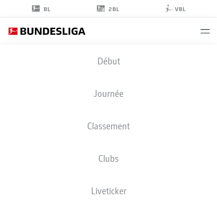
2BL
BL
VBL
THORGAN
Début
HAZARD
10
Journée
Classement
MILIEU DE TERRAIN
Clubs
BORUSSIA DORTMUND
STATS DE LA SAISON 2023/2024
BUTS
Liveticker