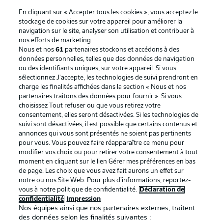
En cliquant sur « Accepter tous les cookies », vous acceptez le
stockage de cookies sur votre appareil pour améliorer la
navigation sur le site, analyser son utilisation et contribuer à
nos efforts de marketing.
Nous et nos
61
partenaires stockons et accédons à des
données personnelles, telles que des données de navigation
ou des identifiants uniques, sur votre appareil. Si vous
sélectionnez J'accepte, les technologies de suivi prendront en
La publicité
Conditions d’utilisation des
charge les finalités affichées dans la section « Nous et nos
partenaires traitons des données pour fournir ». Si vous
services
choisissez Tout refuser ou que vous retirez votre
consentement, elles seront désactivées. Si les technologies de
Mentions Légales
Gérer mes préférences
suivi sont désactivées, il est possible que certains contenus et
Déclaration de
Diffuseurs
annonces qui vous sont présentés ne soient pas pertinents
pour vous. Vous pouvez faire réapparaître ce menu pour
confidentialité
modifier vos choix ou pour retirer votre consentement à tout
moment en cliquant sur le lien Gérer mes préférences en bas
Travaux
Contact
de page. Les choix que vous avez fait aurons un effet sur
Impression
Joueurs
notre ou nos Site Web. Pour plus d’informations, reportez-
vous à notre politique de confidentialité.
Déclaration de
confidentialité
Impression
Nos équipes ainsi que nos partenaires externes, traitent
des données selon les finalités suivantes :