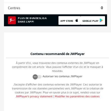
Centres
0
PLUS DE BUNDESLIGA
APP STORE
GOOGLE PLAY
DANS L'APP!
Contenu recommandé de
JWPlayer
À partir d’ici, vous trouverez des contenus externes de
JWPlayer
en
complément de cet article. Vous pouvez l’afficher d’un clic et le masquer à
nouveau.
Autoriser les contenus
JWPlayer
J’accepte d’afficher des contenus externes de
JWPlayer
. Ceci autorise la
transmission de vos données personnelles vers
JWPlayer
et la création de
cookies par
JWPlayer
. Pour en savoir plus à ce sujet, rendez-vous sur
JWPlayer
's privacy statement
|
Modifier les paramètres des cookies