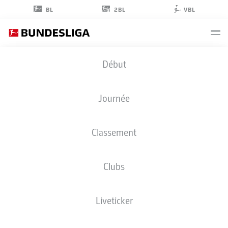
2BL
BL
VBL
THOMAS
Début
DELANEY
17
Journée
Classement
MILIEU DE TERRAIN
Clubs
HOFFENHEIM
STATS DE LA SAISON 2023/2024
BUTS
Liveticker