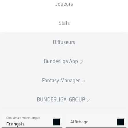
Joueurs
NATIONALITÉ
TAILLE
03.09.1991
POIDS
DNK
,
182
34 ANS
79 KG
USA
CM
Stats
Diffuseurs
Competition
Bundesliga
Bundesliga App
Season
2023/2024
Fantasy Manager
BUNDESLIGA-GROUP
STATS DE LA SAISON
2023/2024
Choisissez votre langue
Affichage
Français