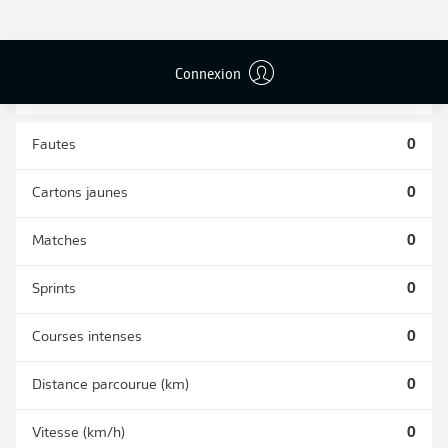
TACLES
DUELS AÉRIENS
RÉUSSIS
REMPORTÉS
0
0
Connexion
Fautes
0
Cartons jaunes
0
Matches
0
Sprints
0
Courses intenses
0
Distance parcourue (km)
0
Vitesse (km/h)
0