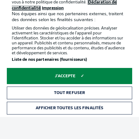
vous à notre politique de confidentialité.
Déclaration de
confidentialité
Impression
confidentialité
Nos équipes ainsi que nos partenaires externes, traitent
Travaux
Contact
des données selon les finalités suivantes :
Utiliser des données de géolocalisation précises. Analyser
Impression
Joueurs
activement les caractéristiques de l’appareil pour
l’identification. Stocker et/ou accéder à des informations sur
un appareil. Publicités et contenu personnalisés, mesure de
performance des publicités et du contenu, études d’audience
et développement de services.
Liste de nos partenaires (fournisseurs)
J'ACCEPTE
© 2026 Bundesliga-Gruppe GmbH
TOUT REFUSER
Choisissez votre langue
AFFICHER TOUTES LES FINALITÉS
Français
Affichage