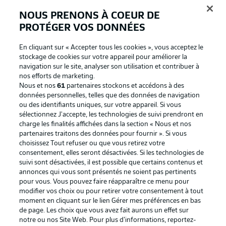
BUNDESLIGA APP
NOUS PRENONS À COEUR DE
PROTÉGER VOS DONNÉES
En cliquant sur « Accepter tous les cookies », vous acceptez le
stockage de cookies sur votre appareil pour améliorer la
Proposé par
navigation sur le site, analyser son utilisation et contribuer à
nos efforts de marketing.
Nous et nos
61
partenaires stockons et accédons à des
données personnelles, telles que des données de navigation
ou des identifiants uniques, sur votre appareil. Si vous
sélectionnez J'accepte, les technologies de suivi prendront en
charge les finalités affichées dans la section « Nous et nos
partenaires traitons des données pour fournir ». Si vous
choisissez Tout refuser ou que vous retirez votre
consentement, elles seront désactivées. Si les technologies de
suivi sont désactivées, il est possible que certains contenus et
annonces qui vous sont présentés ne soient pas pertinents
La publicité
Conditions d’utilisation des
pour vous. Vous pouvez faire réapparaître ce menu pour
modifier vos choix ou pour retirer votre consentement à tout
services
moment en cliquant sur le lien Gérer mes préférences en bas
Mentions Légales
Gérer mes préférences
de page. Les choix que vous avez fait aurons un effet sur
notre ou nos Site Web. Pour plus d’informations, reportez-
Déclaration de
Diffuseurs