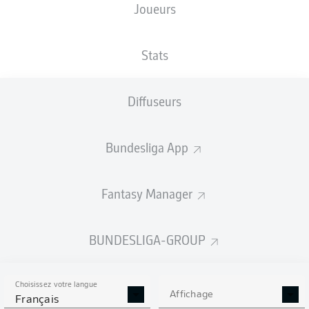
Joueurs
TAILLE
NATIONALITÉ
08.05.2001
POIDS
194
DEU
25 ANS
91 KG
CM
Stats
Diffuseurs
Competition
Bundesliga 2
Bundesliga App
Season
Fantasy Manager
BUNDESLIGA-GROUP
STATS DE LA SAISON
2022/2023
Choisissez votre langue
Affichage
Français