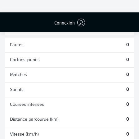
TACLES
DUELS AÉRIENS
RÉUSSIS
REMPORTÉS
0
0
Connexion
Fautes
0
Cartons jaunes
0
Matches
0
Sprints
0
Courses intenses
0
Distance parcourue (km)
0
Vitesse (km/h)
0