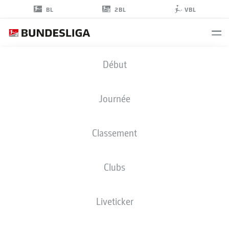
2BL
BL
VBL
TED
Début
TATTERMUSCH
Journée
Classement
ATTAQUANT
Clubs
FC ENERGIE COTTBUS
STATS DE LA SAISON 2022/2023
BUTS
Liveticker