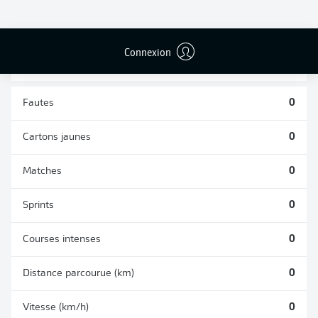
TACLES
DUELS AÉRIENS
RÉUSSIS
REMPORTÉS
0
0
Connexion
Fautes
0
Cartons jaunes
0
Matches
0
Sprints
0
Courses intenses
0
Distance parcourue (km)
0
Vitesse (km/h)
0