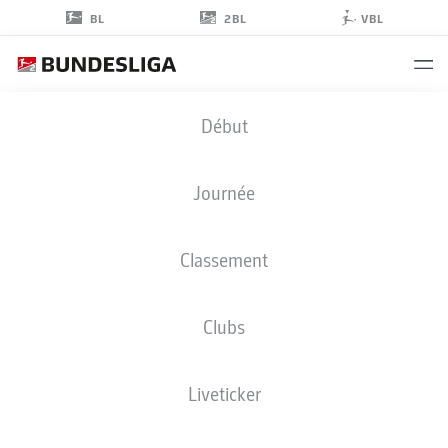
2BL
BL
VBL
STEFAN
Début
SCHIMMER
9
Journée
Classement
ATTAQUANT
Clubs
HEIDENHEIM
STATS DE LA SAISON 2025/2026
BUTS
Liveticker