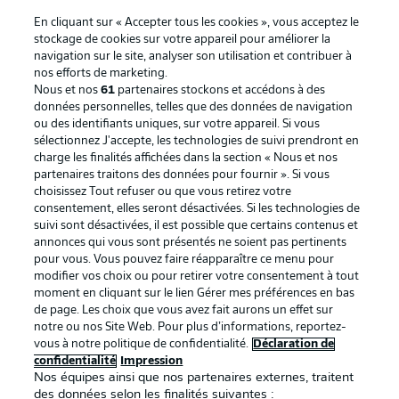
En cliquant sur « Accepter tous les cookies », vous acceptez le
stockage de cookies sur votre appareil pour améliorer la
navigation sur le site, analyser son utilisation et contribuer à
nos efforts de marketing.
Nous et nos
61
partenaires stockons et accédons à des
données personnelles, telles que des données de navigation
ou des identifiants uniques, sur votre appareil. Si vous
sélectionnez J'accepte, les technologies de suivi prendront en
La publicité
Conditions d’utilisation des
charge les finalités affichées dans la section « Nous et nos
partenaires traitons des données pour fournir ». Si vous
services
choisissez Tout refuser ou que vous retirez votre
consentement, elles seront désactivées. Si les technologies de
Mentions Légales
Gérer mes préférences
suivi sont désactivées, il est possible que certains contenus et
Déclaration de
Diffuseurs
annonces qui vous sont présentés ne soient pas pertinents
pour vous. Vous pouvez faire réapparaître ce menu pour
confidentialité
modifier vos choix ou pour retirer votre consentement à tout
moment en cliquant sur le lien Gérer mes préférences en bas
Travaux
Contact
de page. Les choix que vous avez fait aurons un effet sur
Impression
Joueurs
notre ou nos Site Web. Pour plus d’informations, reportez-
vous à notre politique de confidentialité.
Déclaration de
confidentialité
Impression
Nos équipes ainsi que nos partenaires externes, traitent
des données selon les finalités suivantes :