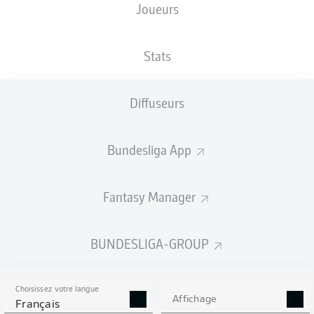
Joueurs
TAILLE
NATIONALITÉ
28.04.1994
POIDS
185
DEU
32 ANS
87 KG
CM
Stats
Diffuseurs
Competition
Bundesliga 2
Bundesliga App
Season
Fantasy Manager
BUNDESLIGA-GROUP
STATS DE LA SAISON
2025/2026
Choisissez votre langue
Affichage
Français