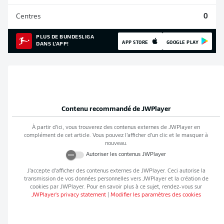
Centres
0
PLUS DE BUNDESLIGA
APP STORE
GOOGLE PLAY
DANS L'APP!
Contenu recommandé de
JWPlayer
À partir d’ici, vous trouverez des contenus externes de
JWPlayer
en
complément de cet article. Vous pouvez l’afficher d’un clic et le masquer à
nouveau.
Autoriser les contenus
JWPlayer
J’accepte d’afficher des contenus externes de
JWPlayer
. Ceci autorise la
transmission de vos données personnelles vers
JWPlayer
et la création de
cookies par
JWPlayer
. Pour en savoir plus à ce sujet, rendez-vous sur
JWPlayer
's privacy statement
|
Modifier les paramètres des cookies