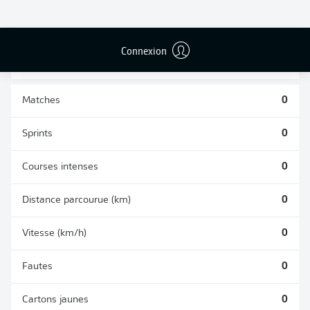
BUTS CONTRE
PASSES
TIRS ARRÊTÉS
SON CAMP
RÉUSSIES
0
0
0
Connexion
Matches
0
Sprints
0
Courses intenses
0
Distance parcourue (km)
0
Vitesse (km/h)
0
Fautes
0
Cartons jaunes
0