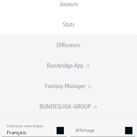
Joueurs
TAILLE
NATIONALITÉ
14.07.2004
POIDS
195
ALB
22 ANS
83 KG
CM
Stats
Diffuseurs
Competition
Bundesliga 2
Bundesliga App
Season
2026/2027
Fantasy Manager
BUNDESLIGA-GROUP
STATS DE LA SAISON
2026/2027
Choisissez votre langue
Affichage
Français