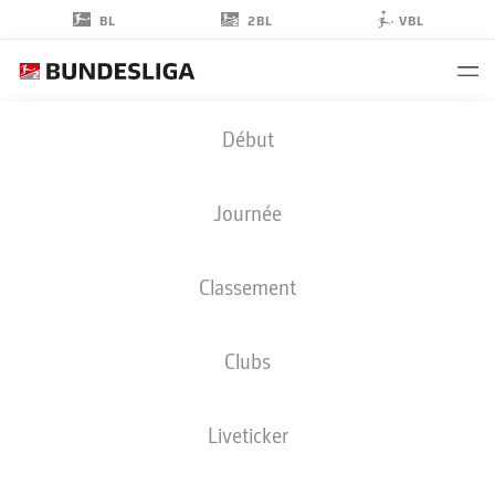
2BL
BL
VBL
SIMON
Début
SIMONI
Journée
Classement
GARDIEN DE BUT
Clubs
KAISERSLAUTERN
STATS DE LA SAISON 2026/2027
BUTS
COÉQUIPIERS
Liveticker