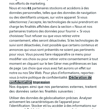
nos efforts de marketing.
Nous et nos
61
partenaires stockons et accédons à des
données personnelles, telles que des données de navigation
ou des identifiants uniques, sur votre appareil. Si vous
sélectionnez J'accepte, les technologies de suivi prendront en
La publicité
Conditions d’utilisation des
charge les finalités affichées dans la section « Nous et nos
partenaires traitons des données pour fournir ». Si vous
services
choisissez Tout refuser ou que vous retirez votre
consentement, elles seront désactivées. Si les technologies de
Mentions Légales
Gérer mes préférences
suivi sont désactivées, il est possible que certains contenus et
Déclaration de
Diffuseurs
annonces qui vous sont présentés ne soient pas pertinents
pour vous. Vous pouvez faire réapparaître ce menu pour
confidentialité
modifier vos choix ou pour retirer votre consentement à tout
moment en cliquant sur le lien Gérer mes préférences en bas
Travaux
Contact
de page. Les choix que vous avez fait aurons un effet sur
Impression
Joueurs
notre ou nos Site Web. Pour plus d’informations, reportez-
vous à notre politique de confidentialité.
Déclaration de
confidentialité
Impression
Nos équipes ainsi que nos partenaires externes, traitent
des données selon les finalités suivantes :
Utiliser des données de géolocalisation précises. Analyser
activement les caractéristiques de l’appareil pour
l’identification. Stocker et/ou accéder à des informations sur