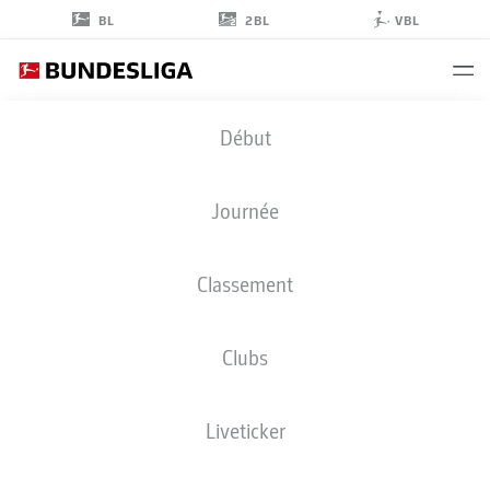
2BL
BL
VBL
SIMON
Début
KALAMBAYI
12
Journée
Classement
ATTAQUANT
Clubs
HOFFENHEIM
STATS DE LA SAISON 2025/2026
BUTS
Liveticker