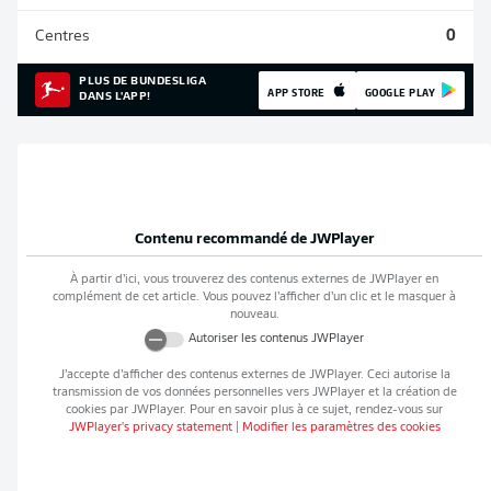
Centres
0
PLUS DE BUNDESLIGA
APP STORE
GOOGLE PLAY
DANS L'APP!
Contenu recommandé de
JWPlayer
À partir d’ici, vous trouverez des contenus externes de
JWPlayer
en
complément de cet article. Vous pouvez l’afficher d’un clic et le masquer à
nouveau.
Autoriser les contenus
JWPlayer
J’accepte d’afficher des contenus externes de
JWPlayer
. Ceci autorise la
transmission de vos données personnelles vers
JWPlayer
et la création de
cookies par
JWPlayer
. Pour en savoir plus à ce sujet, rendez-vous sur
JWPlayer
's privacy statement
|
Modifier les paramètres des cookies