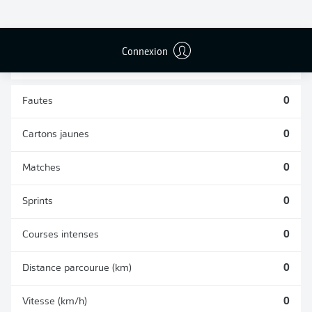
TACLES
DUELS AÉRIENS
RÉUSSIS
REMPORTÉS
0
0
Connexion
Fautes
0
Cartons jaunes
0
Matches
0
Sprints
0
Courses intenses
0
Distance parcourue (km)
0
Vitesse (km/h)
0