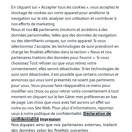
En cliquant sur « Accepter tous les cookies », vous acceptez le
stockage de cookies sur votre appareil pour améliorer la
navigation sur le site, analyser son utilisation et contribuer à
nos efforts de marketing.
Nous et nos
61
partenaires stockons et accédons à des
données personnelles, telles que des données de navigation
ou des identifiants uniques, sur votre appareil. Si vous
sélectionnez J'accepte, les technologies de suivi prendront en
La publicité
Conditions d’utilisation des
charge les finalités affichées dans la section « Nous et nos
partenaires traitons des données pour fournir ». Si vous
services
choisissez Tout refuser ou que vous retirez votre
consentement, elles seront désactivées. Si les technologies de
Mentions Légales
Gérer mes préférences
suivi sont désactivées, il est possible que certains contenus et
Déclaration de
Diffuseurs
annonces qui vous sont présentés ne soient pas pertinents
pour vous. Vous pouvez faire réapparaître ce menu pour
confidentialité
modifier vos choix ou pour retirer votre consentement à tout
moment en cliquant sur le lien Gérer mes préférences en bas
Travaux
Contact
de page. Les choix que vous avez fait aurons un effet sur
Impression
Joueurs
notre ou nos Site Web. Pour plus d’informations, reportez-
vous à notre politique de confidentialité.
Déclaration de
confidentialité
Impression
Nos équipes ainsi que nos partenaires externes, traitent
des données selon les finalités suivantes :