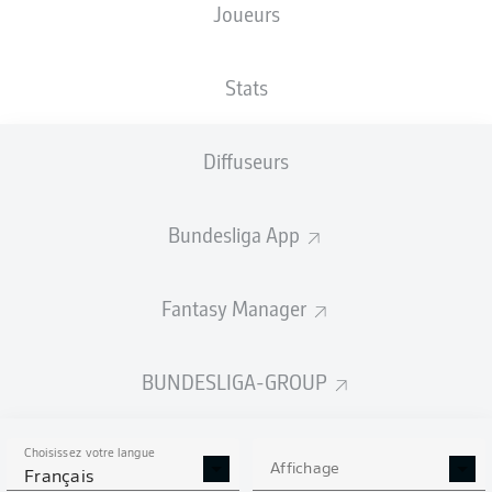
Joueurs
TAILLE
NATIONALITÉ
20.02.2005
POIDS
185
FRA
21 ANS
70 KG
CM
Stats
Diffuseurs
Competition
Bundesliga
Bundesliga App
Season
2025/2026
Fantasy Manager
BUNDESLIGA-GROUP
STATS DE LA SAISON
2025/2026
Choisissez votre langue
Affichage
Français