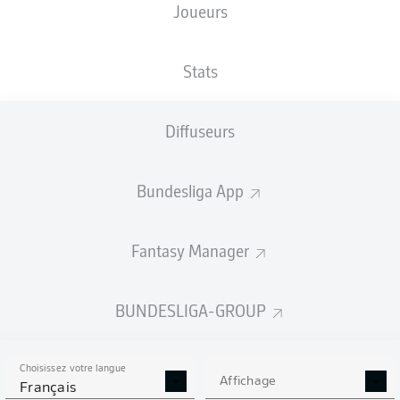
Joueurs
TAILLE
NATIONALITÉ
13.04.2000
POIDS
176
DEU
26 ANS
73 KG
CM
Stats
Diffuseurs
Competition
Bundesliga
Bundesliga App
Season
2022/2023
Fantasy Manager
BUNDESLIGA-GROUP
STATS DE LA SAISON
2022/2023
Choisissez votre langue
Affichage
Français