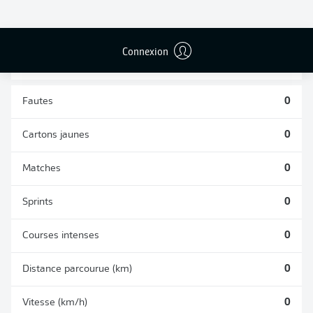
TACLES
DUELS AÉRIENS
RÉUSSIS
REMPORTÉS
0
0
Connexion
Fautes
0
Cartons jaunes
0
Matches
0
Sprints
0
Courses intenses
0
Distance parcourue (km)
0
Vitesse (km/h)
0