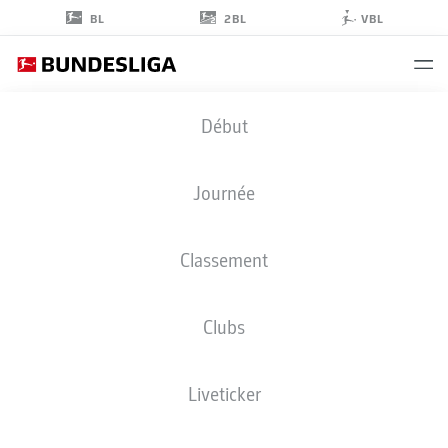
2BL
BL
VBL
SASCHA
Début
RISCH
40
Journée
Classement
MILIEU DE TERRAIN
Clubs
FREIBURG
STATS DE LA SAISON 2022/2023
BUTS
Liveticker