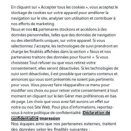
En cliquant sur « Accepter tous les cookies », vous acceptez le
stockage de cookies sur votre appareil pour améliorer la
navigation sur le site, analyser son utilisation et contribuer à
nos efforts de marketing.
Nous et nos
61
partenaires stockons et accédons à des
données personnelles, telles que des données de navigation
ou des identifiants uniques, sur votre appareil. Si vous
sélectionnez J'accepte, les technologies de suivi prendront en
La publicité
Conditions d’utilisation des
charge les finalités affichées dans la section « Nous et nos
partenaires traitons des données pour fournir ». Si vous
services
choisissez Tout refuser ou que vous retirez votre
consentement, elles seront désactivées. Si les technologies de
Mentions Légales
Gérer mes préférences
suivi sont désactivées, il est possible que certains contenus et
Déclaration de
Diffuseurs
annonces qui vous sont présentés ne soient pas pertinents
pour vous. Vous pouvez faire réapparaître ce menu pour
confidentialité
modifier vos choix ou pour retirer votre consentement à tout
moment en cliquant sur le lien Gérer mes préférences en bas
Travaux
Contact
de page. Les choix que vous avez fait aurons un effet sur
Impression
Joueurs
notre ou nos Site Web. Pour plus d’informations, reportez-
vous à notre politique de confidentialité.
Déclaration de
confidentialité
Impression
Nos équipes ainsi que nos partenaires externes, traitent
des données selon les finalités suivantes :