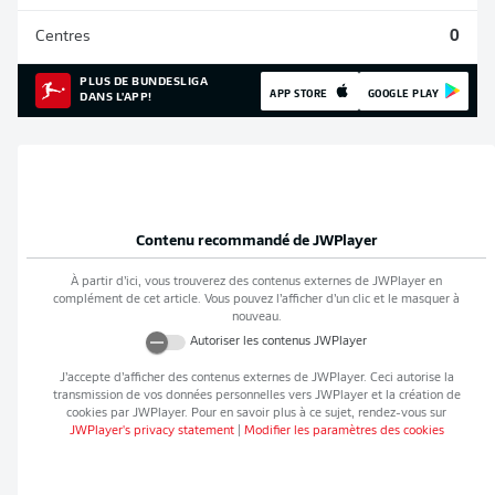
Centres
0
PLUS DE BUNDESLIGA
APP STORE
GOOGLE PLAY
DANS L'APP!
Contenu recommandé de
JWPlayer
À partir d’ici, vous trouverez des contenus externes de
JWPlayer
en
complément de cet article. Vous pouvez l’afficher d’un clic et le masquer à
nouveau.
Autoriser les contenus
JWPlayer
J’accepte d’afficher des contenus externes de
JWPlayer
. Ceci autorise la
transmission de vos données personnelles vers
JWPlayer
et la création de
cookies par
JWPlayer
. Pour en savoir plus à ce sujet, rendez-vous sur
JWPlayer
's privacy statement
|
Modifier les paramètres des cookies