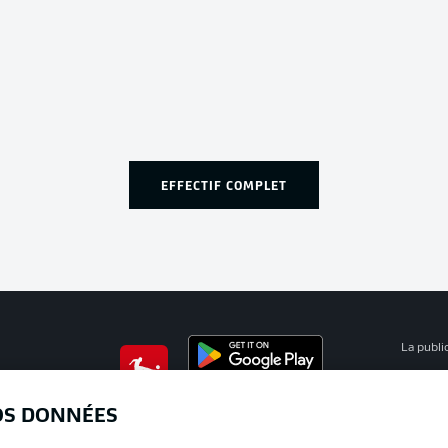
EFFECTIF COMPLET
La publi
BUNDESLIGA APP
Mention
OS DONNÉES
Déclarat