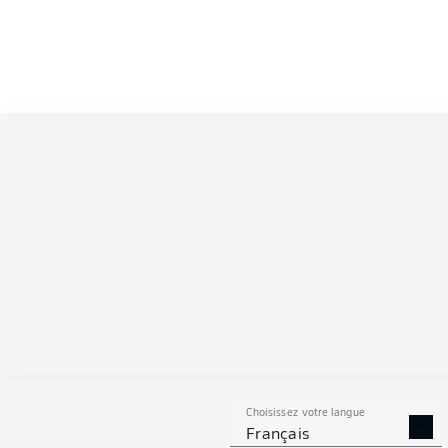
Competition
Bundesliga 2
Season
2026/2027
S
Choisissez votre langue
TACLES
DUELS A
Français
RÉUSSIS
REMPO