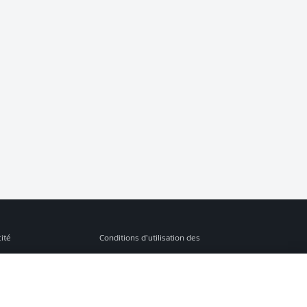
cité
Conditions d’utilisation des
services
s Légales
Gérer mes préférences
ion de confidentialité
Diffuseurs