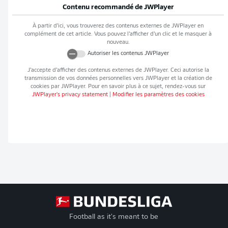
Contenu recommandé de
JWPlayer
À partir d’ici, vous trouverez des contenus externes de
JWPlayer
en
complément de cet article. Vous pouvez l’afficher d’un clic et le masquer à
nouveau.
Autoriser les contenus
JWPlayer
J’accepte d’afficher des contenus externes de
JWPlayer
. Ceci autorise la
transmission de vos données personnelles vers
JWPlayer
et la création de
cookies par
JWPlayer
. Pour en savoir plus à ce sujet, rendez-vous sur
JWPlayer
's privacy statement
|
Modifier les paramètres des cookies
Football as it's meant to be