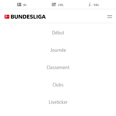
2BL
BL
VBL
RUBÉN
Début
VARGAS
16
Journée
Classement
MILIEU DE TERRAIN
Clubs
AUGSBURG
STATS DE LA SAISON 2024/2025
BUTS
Liveticker