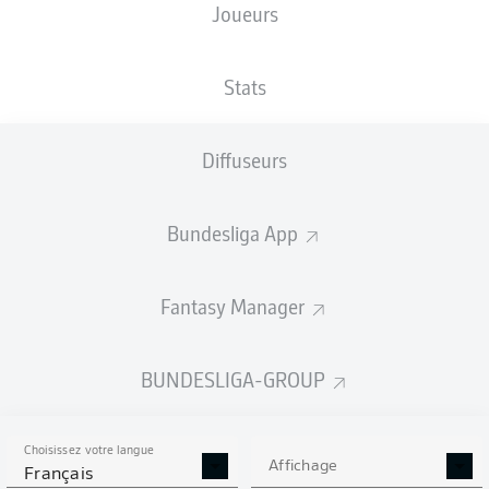
Joueurs
NATIONALITÉ
TAILLE
05.08.1998
POIDS
CHE
,
177
28 ANS
70 KG
DOM
CM
Stats
Diffuseurs
Competition
Bundesliga
Bundesliga App
Season
2024/2025
Fantasy Manager
BUNDESLIGA-GROUP
STATS DE LA SAISON
2024/2025
Choisissez votre langue
Affichage
Français