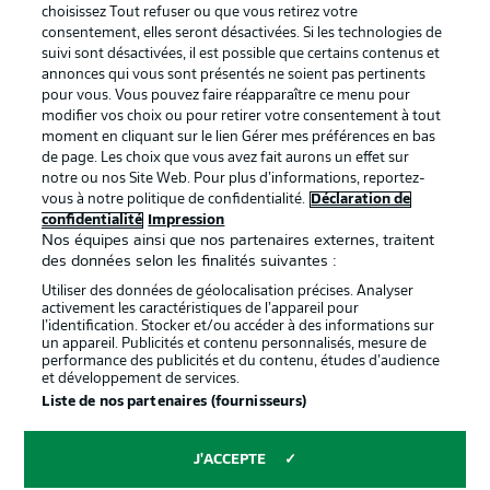
services
choisissez Tout refuser ou que vous retirez votre
consentement, elles seront désactivées. Si les technologies de
Mentions Légales
Gérer mes préférences
suivi sont désactivées, il est possible que certains contenus et
Déclaration de
Diffuseurs
annonces qui vous sont présentés ne soient pas pertinents
pour vous. Vous pouvez faire réapparaître ce menu pour
confidentialité
modifier vos choix ou pour retirer votre consentement à tout
moment en cliquant sur le lien Gérer mes préférences en bas
Travaux
Contact
de page. Les choix que vous avez fait aurons un effet sur
Impression
Joueurs
notre ou nos Site Web. Pour plus d’informations, reportez-
vous à notre politique de confidentialité.
Déclaration de
confidentialité
Impression
Nos équipes ainsi que nos partenaires externes, traitent
des données selon les finalités suivantes :
Utiliser des données de géolocalisation précises. Analyser
activement les caractéristiques de l’appareil pour
l’identification. Stocker et/ou accéder à des informations sur
un appareil. Publicités et contenu personnalisés, mesure de
performance des publicités et du contenu, études d’audience
et développement de services.
© 2026 Bundesliga-Gruppe GmbH
Liste de nos partenaires (fournisseurs)
Choisissez votre langue
J'ACCEPTE
Français