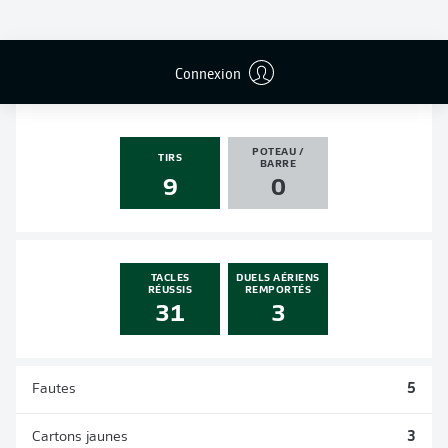
PASSES
PENALTIES
BUTS
PENALTIES
DÉCISIVES
TRANSFORMÉS
0
0
0
0
Connexion
POTEAU /
TIRS
BARRE
9
0
TACLES
DUELS AÉRIENS
RÉUSSIS
REMPORTÉS
31
3
Fautes
5
Cartons jaunes
3