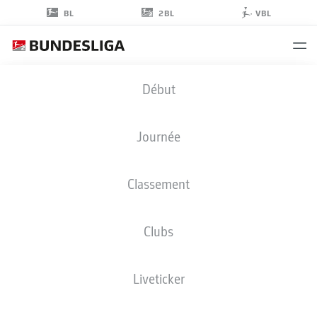
2BL
BL
VBL
ROMEO
Début
AIGBEKAEN
38
Journée
Classement
ATTAQUANT
Clubs
ST. PAULI
STATS DE LA SAISON 2025/2026
BUTS
Liveticker