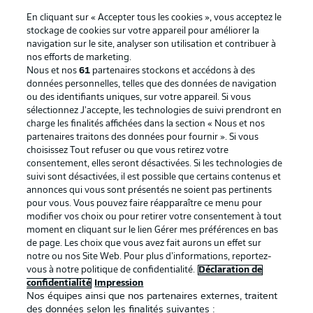
En cliquant sur « Accepter tous les cookies », vous acceptez le
stockage de cookies sur votre appareil pour améliorer la
navigation sur le site, analyser son utilisation et contribuer à
nos efforts de marketing.
Nous et nos
61
partenaires stockons et accédons à des
données personnelles, telles que des données de navigation
ou des identifiants uniques, sur votre appareil. Si vous
sélectionnez J'accepte, les technologies de suivi prendront en
La publicité
Conditions d’utilisation des
charge les finalités affichées dans la section « Nous et nos
partenaires traitons des données pour fournir ». Si vous
services
choisissez Tout refuser ou que vous retirez votre
consentement, elles seront désactivées. Si les technologies de
Mentions Légales
Gérer mes préférences
suivi sont désactivées, il est possible que certains contenus et
Déclaration de
Diffuseurs
annonces qui vous sont présentés ne soient pas pertinents
pour vous. Vous pouvez faire réapparaître ce menu pour
confidentialité
modifier vos choix ou pour retirer votre consentement à tout
moment en cliquant sur le lien Gérer mes préférences en bas
Travaux
Contact
de page. Les choix que vous avez fait aurons un effet sur
Impression
Joueurs
notre ou nos Site Web. Pour plus d’informations, reportez-
vous à notre politique de confidentialité.
Déclaration de
confidentialité
Impression
Nos équipes ainsi que nos partenaires externes, traitent
des données selon les finalités suivantes :