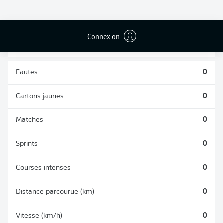
TACLES
DUELS AÉRIENS
RÉUSSIS
REMPORTÉS
0
0
Connexion
Fautes
0
Cartons jaunes
0
Matches
0
Sprints
0
Courses intenses
0
Distance parcourue (km)
0
Vitesse (km/h)
0