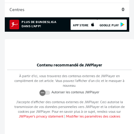
Centres
0
PLUS DE BUNDESLIGA
APP STORE
GOOGLE PLAY
DANS L'APP!
Contenu recommandé de
JWPlayer
À partir d’ici, vous trouverez des contenus externes de
JWPlayer
en
complément de cet article. Vous pouvez l’afficher d’un clic et le masquer à
nouveau.
Autoriser les contenus
JWPlayer
J’accepte d’afficher des contenus externes de
JWPlayer
. Ceci autorise la
transmission de vos données personnelles vers
JWPlayer
et la création de
cookies par
JWPlayer
. Pour en savoir plus à ce sujet, rendez-vous sur
JWPlayer
's privacy statement
|
Modifier les paramètres des cookies