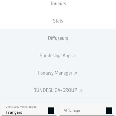
Joueurs
NATIONALITÉ
TAILLE
22.06.2004
POIDS
DEU
,
188
22 ANS
81 KG
NGA
CM
Stats
Diffuseurs
Competition
Bundesliga 2
Bundesliga App
Season
Fantasy Manager
BUNDESLIGA-GROUP
STATS DE LA SAISON
2025/2026
Choisissez votre langue
Affichage
Français