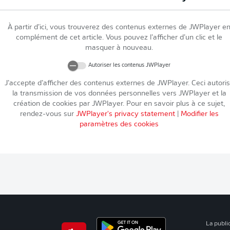
À partir d’ici, vous trouverez des contenus externes de
JWPlayer
e
complément de cet article. Vous pouvez l’afficher d’un clic et le
masquer à nouveau.
Autoriser les contenus
JWPlayer
J’accepte d’afficher des contenus externes de
JWPlayer
. Ceci autori
la transmission de vos données personnelles vers
JWPlayer
et la
création de cookies par
JWPlayer
. Pour en savoir plus à ce sujet,
rendez-vous sur
JWPlayer
's privacy statement
|
Modifier les
paramètres des cookies
La publi