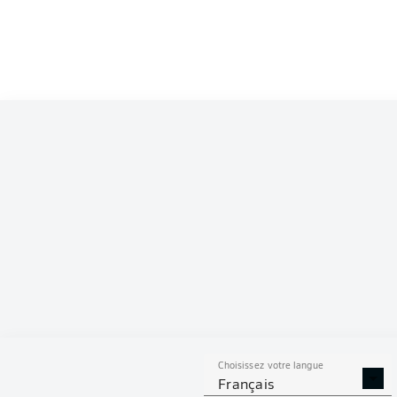
Competition
Bundesliga 2
Season
S
Choisissez votre langue
TACLES
DUELS A
Français
RÉUSSIS
REMPO