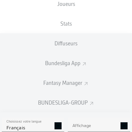
Joueurs
TAILLE
NATIONALITÉ
21.03.1996
POIDS
182
DEU
30 ANS
81 KG
CM
Stats
Diffuseurs
Competition
Bundesliga 2
Bundesliga App
Season
2026/2027
Fantasy Manager
BUNDESLIGA-GROUP
STATS DE LA SAISON
2026/2027
Choisissez votre langue
Affichage
Français