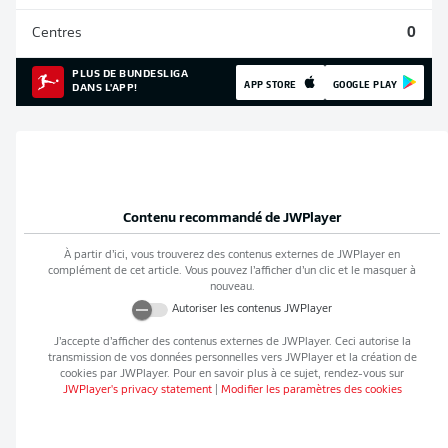
Centres
0
PLUS DE BUNDESLIGA
APP STORE
GOOGLE PLAY
DANS L'APP!
Contenu recommandé de
JWPlayer
À partir d’ici, vous trouverez des contenus externes de
JWPlayer
en
complément de cet article. Vous pouvez l’afficher d’un clic et le masquer à
nouveau.
Autoriser les contenus
JWPlayer
J’accepte d’afficher des contenus externes de
JWPlayer
. Ceci autorise la
transmission de vos données personnelles vers
JWPlayer
et la création de
cookies par
JWPlayer
. Pour en savoir plus à ce sujet, rendez-vous sur
JWPlayer
's privacy statement
|
Modifier les paramètres des cookies