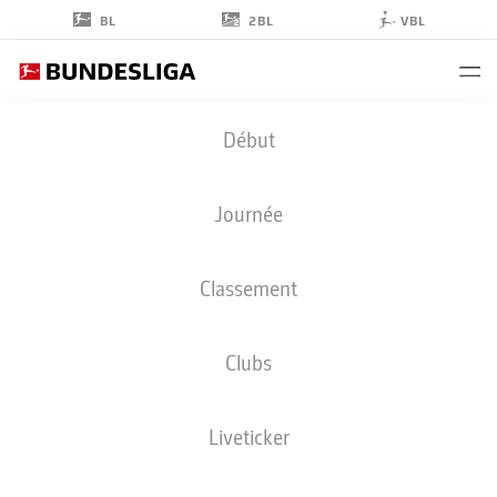
2BL
BL
VBL
PHILIPP
Début
HERCHER
27
Journée
Classement
DÉFENSEUR
Clubs
MAGDEBURG
STATS DE LA SAISON 2026/2027
BUTS
Liveticker