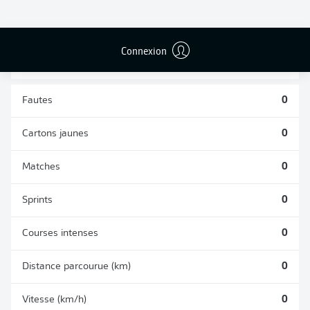
TACLES
DUELS AÉRIENS
RÉUSSIS
REMPORTÉS
0
0
Connexion
Fautes
0
Cartons jaunes
0
Matches
0
Sprints
0
Courses intenses
0
Distance parcourue (km)
0
Vitesse (km/h)
0