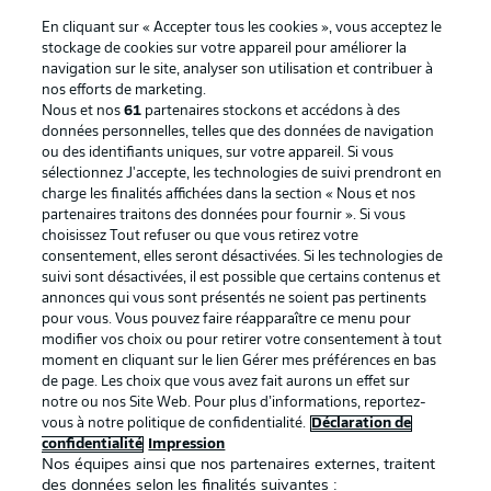
En cliquant sur « Accepter tous les cookies », vous acceptez le
stockage de cookies sur votre appareil pour améliorer la
navigation sur le site, analyser son utilisation et contribuer à
nos efforts de marketing.
Nous et nos
61
partenaires stockons et accédons à des
données personnelles, telles que des données de navigation
ou des identifiants uniques, sur votre appareil. Si vous
sélectionnez J'accepte, les technologies de suivi prendront en
La publicité
Conditions d’utilisation des
charge les finalités affichées dans la section « Nous et nos
partenaires traitons des données pour fournir ». Si vous
services
choisissez Tout refuser ou que vous retirez votre
consentement, elles seront désactivées. Si les technologies de
Mentions Légales
Gérer mes préférences
suivi sont désactivées, il est possible que certains contenus et
Déclaration de
Diffuseurs
annonces qui vous sont présentés ne soient pas pertinents
pour vous. Vous pouvez faire réapparaître ce menu pour
confidentialité
modifier vos choix ou pour retirer votre consentement à tout
moment en cliquant sur le lien Gérer mes préférences en bas
Travaux
Contact
de page. Les choix que vous avez fait aurons un effet sur
Impression
Joueurs
notre ou nos Site Web. Pour plus d’informations, reportez-
vous à notre politique de confidentialité.
Déclaration de
confidentialité
Impression
Nos équipes ainsi que nos partenaires externes, traitent
des données selon les finalités suivantes :