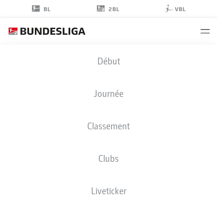
2BL
BL
VBL
PETER
Début
PEKARÍK
2
Journée
Classement
DÉFENSEUR
Clubs
HERTHA BERLIN
STATS DE LA SAISON 2022/2023
BUTS
Liveticker