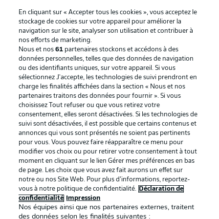
En cliquant sur « Accepter tous les cookies », vous acceptez le
stockage de cookies sur votre appareil pour améliorer la
navigation sur le site, analyser son utilisation et contribuer à
nos efforts de marketing.
Nous et nos
61
partenaires stockons et accédons à des
données personnelles, telles que des données de navigation
ou des identifiants uniques, sur votre appareil. Si vous
sélectionnez J'accepte, les technologies de suivi prendront en
La publicité
Conditions d’utilisation des
charge les finalités affichées dans la section « Nous et nos
partenaires traitons des données pour fournir ». Si vous
services
choisissez Tout refuser ou que vous retirez votre
consentement, elles seront désactivées. Si les technologies de
Mentions Légales
Gérer mes préférences
suivi sont désactivées, il est possible que certains contenus et
Déclaration de
Diffuseurs
annonces qui vous sont présentés ne soient pas pertinents
pour vous. Vous pouvez faire réapparaître ce menu pour
confidentialité
modifier vos choix ou pour retirer votre consentement à tout
moment en cliquant sur le lien Gérer mes préférences en bas
Travaux
Contact
de page. Les choix que vous avez fait aurons un effet sur
Impression
Joueurs
notre ou nos Site Web. Pour plus d’informations, reportez-
vous à notre politique de confidentialité.
Déclaration de
confidentialité
Impression
Nos équipes ainsi que nos partenaires externes, traitent
des données selon les finalités suivantes :