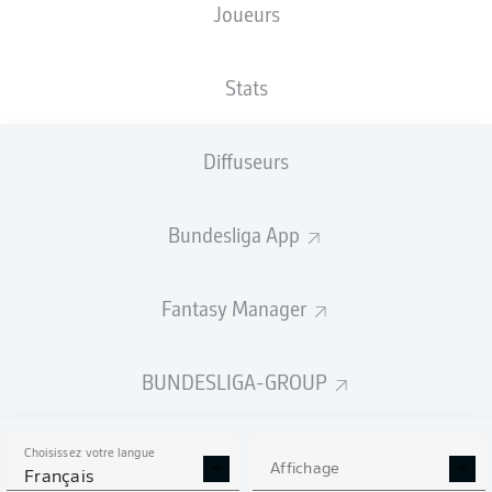
Joueurs
TAILLE
NATIONALITÉ
30.10.1986
POIDS
177
SVK
39 ANS
73 KG
CM
Stats
Diffuseurs
Competition
Bundesliga 2
Bundesliga App
Season
Fantasy Manager
BUNDESLIGA-GROUP
STATS DE LA SAISON
2022/2023
Choisissez votre langue
Affichage
Français