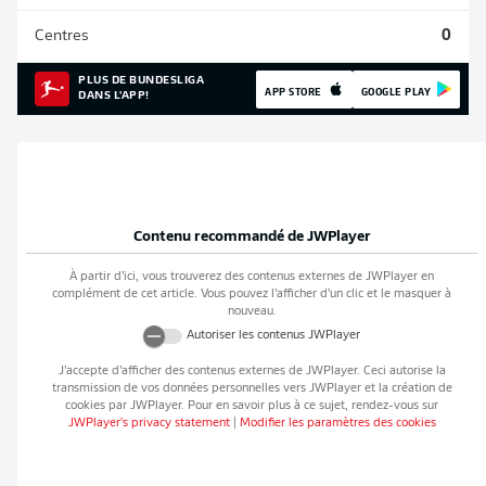
Centres
0
PLUS DE BUNDESLIGA
APP STORE
GOOGLE PLAY
DANS L'APP!
Contenu recommandé de
JWPlayer
À partir d’ici, vous trouverez des contenus externes de
JWPlayer
en
complément de cet article. Vous pouvez l’afficher d’un clic et le masquer à
nouveau.
Autoriser les contenus
JWPlayer
J’accepte d’afficher des contenus externes de
JWPlayer
. Ceci autorise la
transmission de vos données personnelles vers
JWPlayer
et la création de
cookies par
JWPlayer
. Pour en savoir plus à ce sujet, rendez-vous sur
JWPlayer
's privacy statement
|
Modifier les paramètres des cookies