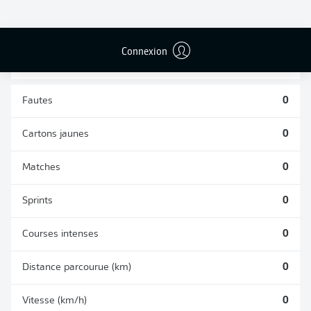
TACLES
DUELS AÉRIENS
RÉUSSIS
REMPORTÉS
0
0
Connexion
Fautes
0
Cartons jaunes
0
Matches
0
Sprints
0
Courses intenses
0
Distance parcourue (km)
0
Vitesse (km/h)
0