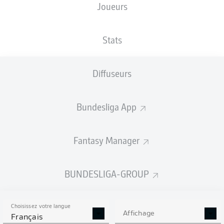
Joueurs
TAILLE
NATIONALITÉ
25.04.1992
POIDS
182
CZE
34 ANS
81 KG
CM
Stats
Diffuseurs
Competition
Bundesliga
Bundesliga App
Season
2025/2026
Fantasy Manager
BUNDESLIGA-GROUP
STATS DE LA SAISON
2025/2026
Choisissez votre langue
Affichage
Français