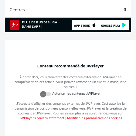
Centres
0
PLUS DE BUNDESLIGA
APP STORE
GOOGLE PLAY
DANS L'APP!
Contenu recommandé de
JWPlayer
À partir d’ici, vous trouverez des contenus externes de
JWPlayer
en
complément de cet article. Vous pouvez l’afficher d’un clic et le masquer à
nouveau.
Autoriser les contenus
JWPlayer
J’accepte d’afficher des contenus externes de
JWPlayer
. Ceci autorise la
transmission de vos données personnelles vers
JWPlayer
et la création de
cookies par
JWPlayer
. Pour en savoir plus à ce sujet, rendez-vous sur
JWPlayer
's privacy statement
|
Modifier les paramètres des cookies