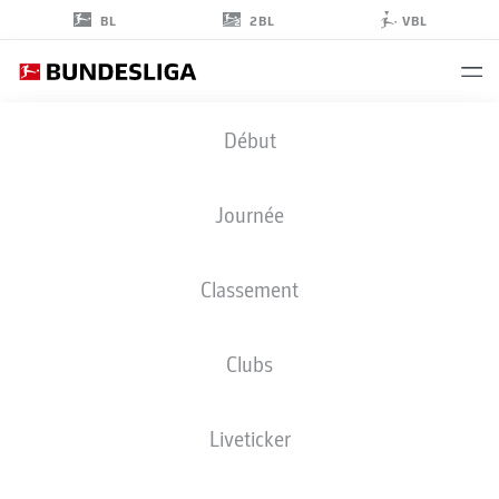
2BL
BL
VBL
PAVEL
Début
KADEŘÁBEK
3
Journée
Classement
DÉFENSEUR
Clubs
HOFFENHEIM
STATS DE LA SAISON 2025/2026
BUTS
Liveticker