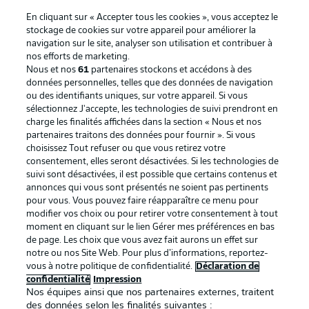
En cliquant sur « Accepter tous les cookies », vous acceptez le
stockage de cookies sur votre appareil pour améliorer la
navigation sur le site, analyser son utilisation et contribuer à
nos efforts de marketing.
Nous et nos
61
partenaires stockons et accédons à des
données personnelles, telles que des données de navigation
ou des identifiants uniques, sur votre appareil. Si vous
sélectionnez J'accepte, les technologies de suivi prendront en
La publicité
Conditions d’utilisation des
charge les finalités affichées dans la section « Nous et nos
partenaires traitons des données pour fournir ». Si vous
services
choisissez Tout refuser ou que vous retirez votre
consentement, elles seront désactivées. Si les technologies de
Mentions Légales
Gérer mes préférences
suivi sont désactivées, il est possible que certains contenus et
Déclaration de
Diffuseurs
annonces qui vous sont présentés ne soient pas pertinents
pour vous. Vous pouvez faire réapparaître ce menu pour
confidentialité
modifier vos choix ou pour retirer votre consentement à tout
moment en cliquant sur le lien Gérer mes préférences en bas
Travaux
Contact
de page. Les choix que vous avez fait aurons un effet sur
Impression
Joueurs
notre ou nos Site Web. Pour plus d’informations, reportez-
vous à notre politique de confidentialité.
Déclaration de
confidentialité
Impression
Nos équipes ainsi que nos partenaires externes, traitent
des données selon les finalités suivantes :