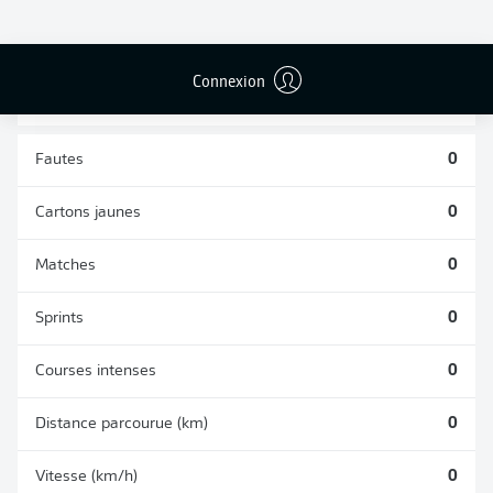
TACLES
DUELS AÉRIENS
RÉUSSIS
REMPORTÉS
0
0
Connexion
Fautes
0
Cartons jaunes
0
Matches
0
Sprints
0
Courses intenses
0
Distance parcourue (km)
0
Vitesse (km/h)
0