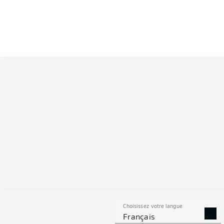
Competition
Bundesliga 2
Season
S
Choisissez votre langue
BUTS CONTRE
TIRS ARRÊTÉS
Français
SON CAMP