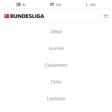
2BL
BL
VBL
PASCAL
Début
GROSS
13
Journée
Classement
MILIEU DE TERRAIN
Clubs
BORUSSIA DORTMUND
STATS DE LA SAISON 2025/2026
BUTS
Liveticker