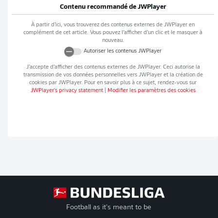
Contenu recommandé de
JWPlayer
À partir d’ici, vous trouverez des contenus externes de
JWPlayer
en
complément de cet article. Vous pouvez l’afficher d’un clic et le masquer à
nouveau.
Autoriser les contenus
JWPlayer
J’accepte d’afficher des contenus externes de
JWPlayer
. Ceci autorise la
transmission de vos données personnelles vers
JWPlayer
et la création de
cookies par
JWPlayer
. Pour en savoir plus à ce sujet, rendez-vous sur
JWPlayer
's privacy statement
|
Modifier les paramètres des cookies
Football as it's meant to be