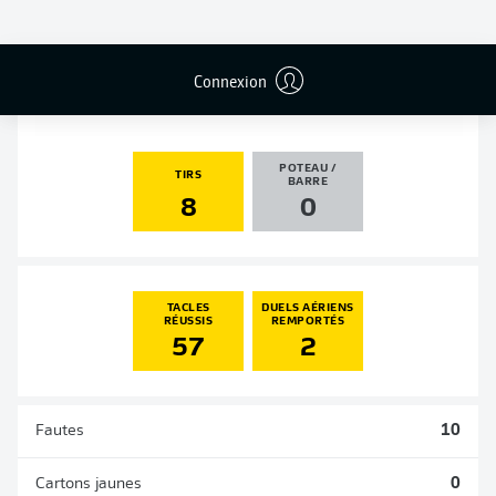
PASSES
PENALTIES
BUTS
PENALTIES
DÉCISIVES
TRANSFORMÉS
0
1
0
0
Connexion
POTEAU /
TIRS
BARRE
8
0
TACLES
DUELS AÉRIENS
RÉUSSIS
REMPORTÉS
57
2
Fautes
10
Cartons jaunes
0