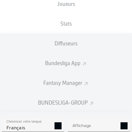
Joueurs
TAILLE
NATIONALITÉ
15.06.1991
POIDS
181
DEU
35 ANS
78 KG
CM
Stats
Diffuseurs
Competition
Bundesliga
Bundesliga App
Season
2025/2026
Fantasy Manager
BUNDESLIGA-GROUP
STATS DE LA SAISON
2025/2026
Choisissez votre langue
Affichage
Français