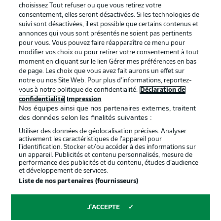
services
choisissez Tout refuser ou que vous retirez votre
consentement, elles seront désactivées. Si les technologies de
Mentions Légales
Gérer mes préférences
suivi sont désactivées, il est possible que certains contenus et
Déclaration de
Diffuseurs
annonces qui vous sont présentés ne soient pas pertinents
pour vous. Vous pouvez faire réapparaître ce menu pour
confidentialité
modifier vos choix ou pour retirer votre consentement à tout
moment en cliquant sur le lien Gérer mes préférences en bas
Travaux
Contact
de page. Les choix que vous avez fait aurons un effet sur
Impression
Joueurs
notre ou nos Site Web. Pour plus d’informations, reportez-
vous à notre politique de confidentialité.
Déclaration de
confidentialité
Impression
Nos équipes ainsi que nos partenaires externes, traitent
des données selon les finalités suivantes :
Utiliser des données de géolocalisation précises. Analyser
activement les caractéristiques de l’appareil pour
l’identification. Stocker et/ou accéder à des informations sur
un appareil. Publicités et contenu personnalisés, mesure de
performance des publicités et du contenu, études d’audience
et développement de services.
© 2026 Bundesliga-Gruppe GmbH
Liste de nos partenaires (fournisseurs)
Choisissez votre langue
J'ACCEPTE
Français