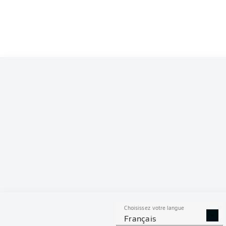
Competition
Bundesliga
Season
2025/2026
S
Choisissez votre langue
TACLES
DUELS A
Français
RÉUSSIS
REMPO