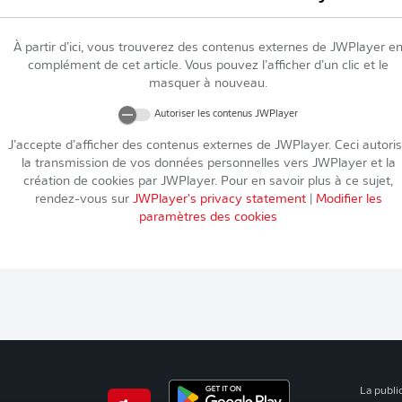
À partir d’ici, vous trouverez des contenus externes de
JWPlayer
e
complément de cet article. Vous pouvez l’afficher d’un clic et le
masquer à nouveau.
Autoriser les contenus
JWPlayer
J’accepte d’afficher des contenus externes de
JWPlayer
. Ceci autori
la transmission de vos données personnelles vers
JWPlayer
et la
création de cookies par
JWPlayer
. Pour en savoir plus à ce sujet,
rendez-vous sur
JWPlayer
's privacy statement
|
Modifier les
paramètres des cookies
La publi