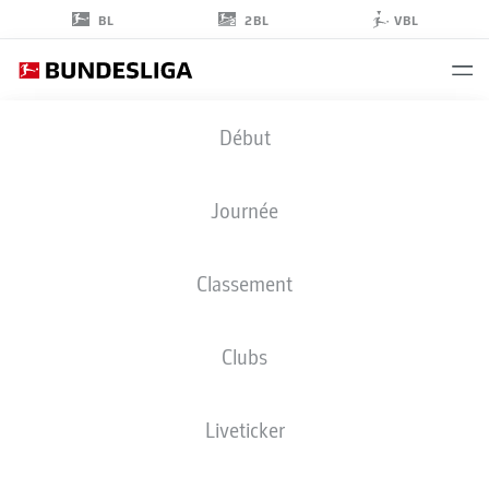
2BL
BL
VBL
NOAH
Début
PESCH
23
Journée
Classement
MILIEU DE TERRAIN
Clubs
BORUSSIA MÖNCHENGLADBACH
STATS DE LA SAISON 2025/2026
BUTS
Liveticker