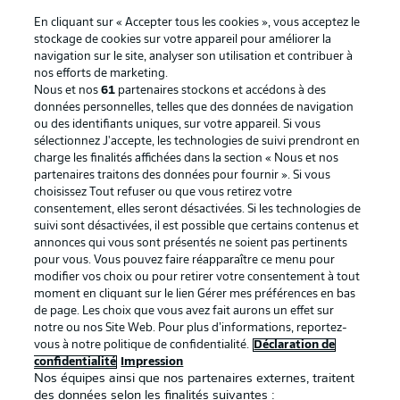
En cliquant sur « Accepter tous les cookies », vous acceptez le
stockage de cookies sur votre appareil pour améliorer la
navigation sur le site, analyser son utilisation et contribuer à
nos efforts de marketing.
Nous et nos
61
partenaires stockons et accédons à des
données personnelles, telles que des données de navigation
ou des identifiants uniques, sur votre appareil. Si vous
sélectionnez J'accepte, les technologies de suivi prendront en
La publicité
Conditions d’utilisation des
charge les finalités affichées dans la section « Nous et nos
partenaires traitons des données pour fournir ». Si vous
services
choisissez Tout refuser ou que vous retirez votre
consentement, elles seront désactivées. Si les technologies de
Mentions Légales
Gérer mes préférences
suivi sont désactivées, il est possible que certains contenus et
Déclaration de
Diffuseurs
annonces qui vous sont présentés ne soient pas pertinents
pour vous. Vous pouvez faire réapparaître ce menu pour
confidentialité
modifier vos choix ou pour retirer votre consentement à tout
moment en cliquant sur le lien Gérer mes préférences en bas
Travaux
Contact
de page. Les choix que vous avez fait aurons un effet sur
Impression
Joueurs
notre ou nos Site Web. Pour plus d’informations, reportez-
vous à notre politique de confidentialité.
Déclaration de
confidentialité
Impression
Nos équipes ainsi que nos partenaires externes, traitent
des données selon les finalités suivantes :