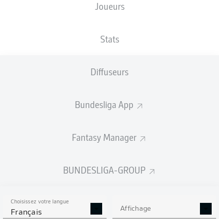
Joueurs
NATIONALITÉ
TAILLE
18.05.2005
POIDS
DEU
,
181
21 ANS
69 KG
HRV
CM
Stats
Diffuseurs
Competition
Bundesliga
Bundesliga App
Season
2025/2026
Fantasy Manager
BUNDESLIGA-GROUP
STATS DE LA SAISON
2025/2026
Choisissez votre langue
Affichage
Français