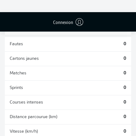
TACLES
DUELS AÉRIENS
RÉUSSIS
REMPORTÉS
0
0
Connexion
Fautes
0
Cartons jaunes
0
Matches
0
Sprints
0
Courses intenses
0
Distance parcourue (km)
0
Vitesse (km/h)
0