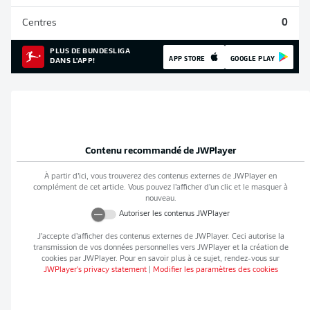
Centres
0
PLUS DE BUNDESLIGA
APP STORE
GOOGLE PLAY
DANS L'APP!
Contenu recommandé de
JWPlayer
À partir d’ici, vous trouverez des contenus externes de
JWPlayer
en
complément de cet article. Vous pouvez l’afficher d’un clic et le masquer à
nouveau.
Autoriser les contenus
JWPlayer
J’accepte d’afficher des contenus externes de
JWPlayer
. Ceci autorise la
transmission de vos données personnelles vers
JWPlayer
et la création de
cookies par
JWPlayer
. Pour en savoir plus à ce sujet, rendez-vous sur
JWPlayer
's privacy statement
|
Modifier les paramètres des cookies