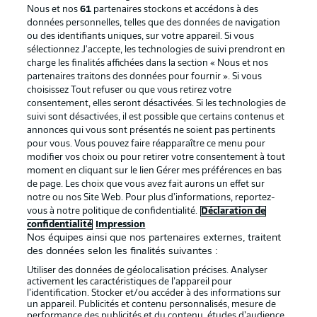
Nous et nos
61
partenaires stockons et accédons à des
données personnelles, telles que des données de navigation
ou des identifiants uniques, sur votre appareil. Si vous
sélectionnez J'accepte, les technologies de suivi prendront en
La publicité
Conditions d’utilisation des
charge les finalités affichées dans la section « Nous et nos
partenaires traitons des données pour fournir ». Si vous
services
choisissez Tout refuser ou que vous retirez votre
consentement, elles seront désactivées. Si les technologies de
Mentions Légales
Gérer mes préférences
suivi sont désactivées, il est possible que certains contenus et
Déclaration de
Diffuseurs
annonces qui vous sont présentés ne soient pas pertinents
pour vous. Vous pouvez faire réapparaître ce menu pour
confidentialité
modifier vos choix ou pour retirer votre consentement à tout
moment en cliquant sur le lien Gérer mes préférences en bas
Travaux
Contact
de page. Les choix que vous avez fait aurons un effet sur
Impression
Joueurs
notre ou nos Site Web. Pour plus d’informations, reportez-
vous à notre politique de confidentialité.
Déclaration de
confidentialité
Impression
Nos équipes ainsi que nos partenaires externes, traitent
des données selon les finalités suivantes :
Utiliser des données de géolocalisation précises. Analyser
activement les caractéristiques de l’appareil pour
l’identification. Stocker et/ou accéder à des informations sur
un appareil. Publicités et contenu personnalisés, mesure de
performance des publicités et du contenu, études d’audience