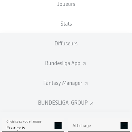
Joueurs
TAILLE
NATIONALITÉ
25.09.2006
POIDS
184
DEU
19 ANS
73 KG
CM
Stats
Diffuseurs
Competition
Bundesliga
Bundesliga App
Season
2026/2027
Fantasy Manager
BUNDESLIGA-GROUP
STATS DE LA SAISON
2026/2027
Choisissez votre langue
Affichage
Français