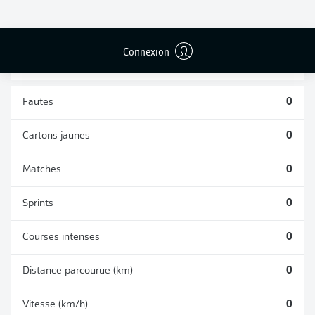
TACLES
DUELS AÉRIENS
RÉUSSIS
REMPORTÉS
0
0
Connexion
Fautes
0
Cartons jaunes
0
Matches
0
Sprints
0
Courses intenses
0
Distance parcourue (km)
0
Vitesse (km/h)
0