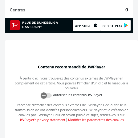
Centres
0
PLUS DE BUNDESLIGA
APP STORE
GOOGLE PLAY
DANS L'APP!
Contenu recommandé de
JWPlayer
À partir d’ici, vous trouverez des contenus externes de
JWPlayer
en
complément de cet article. Vous pouvez l’afficher d’un clic et le masquer à
nouveau.
Autoriser les contenus
JWPlayer
J’accepte d’afficher des contenus externes de
JWPlayer
. Ceci autorise la
transmission de vos données personnelles vers
JWPlayer
et la création de
cookies par
JWPlayer
. Pour en savoir plus à ce sujet, rendez-vous sur
JWPlayer
's privacy statement
|
Modifier les paramètres des cookies