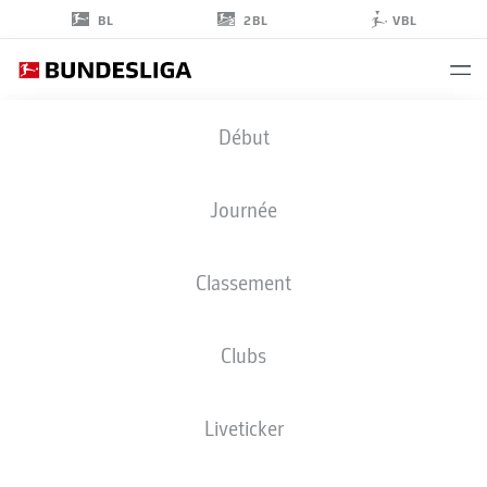
2BL
BL
VBL
NOAH
Début
DARVICH
10
Journée
Classement
MILIEU DE TERRAIN
Clubs
ELVERSBERG
STATS DE LA SAISON 2026/2027
BUTS
COÉQUIPIERS
Liveticker