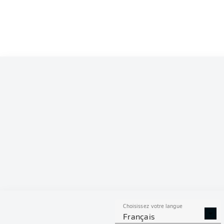
Competition
Bundesliga
Season
2026/2027
S
Choisissez votre langue
TACLES
DUELS A
Français
RÉUSSIS
REMPO