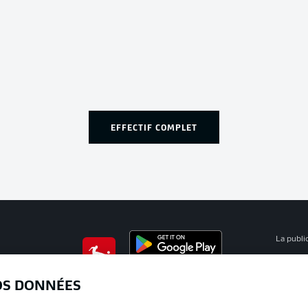
EFFECTIF COMPLET
La publi
BUNDESLIGA APP
Mention
OS DONNÉES
Déclarat