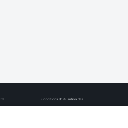
cité
Conditions d’utilisation des
services
s Légales
Gérer mes préférences
ion de confidentialité
Diffuseurs