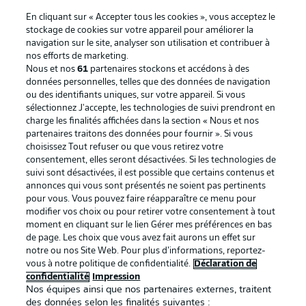
En cliquant sur « Accepter tous les cookies », vous acceptez le
stockage de cookies sur votre appareil pour améliorer la
navigation sur le site, analyser son utilisation et contribuer à
nos efforts de marketing.
Nous et nos
61
partenaires stockons et accédons à des
données personnelles, telles que des données de navigation
ou des identifiants uniques, sur votre appareil. Si vous
sélectionnez J'accepte, les technologies de suivi prendront en
La publicité
Conditions d’utilisation des
charge les finalités affichées dans la section « Nous et nos
partenaires traitons des données pour fournir ». Si vous
services
choisissez Tout refuser ou que vous retirez votre
consentement, elles seront désactivées. Si les technologies de
Mentions Légales
Gérer mes préférences
suivi sont désactivées, il est possible que certains contenus et
Déclaration de
Diffuseurs
annonces qui vous sont présentés ne soient pas pertinents
pour vous. Vous pouvez faire réapparaître ce menu pour
confidentialité
modifier vos choix ou pour retirer votre consentement à tout
moment en cliquant sur le lien Gérer mes préférences en bas
Travaux
Contact
de page. Les choix que vous avez fait aurons un effet sur
Impression
Joueurs
notre ou nos Site Web. Pour plus d’informations, reportez-
vous à notre politique de confidentialité.
Déclaration de
confidentialité
Impression
Nos équipes ainsi que nos partenaires externes, traitent
des données selon les finalités suivantes :