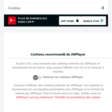
Centres
0
PLUS DE BUNDESLIGA
APP STORE
GOOGLE PLAY
DANS L'APP!
Contenu recommandé de
JWPlayer
À partir d’ici, vous trouverez des contenus externes de
JWPlayer
en
complément de cet article. Vous pouvez l’afficher d’un clic et le masquer à
nouveau.
Autoriser les contenus
JWPlayer
J’accepte d’afficher des contenus externes de
JWPlayer
. Ceci autorise la
transmission de vos données personnelles vers
JWPlayer
et la création de
cookies par
JWPlayer
. Pour en savoir plus à ce sujet, rendez-vous sur
JWPlayer
's privacy statement
|
Modifier les paramètres des cookies