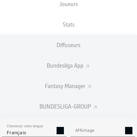
Joueurs
NATIONALITÉ
TAILLE
20.06.1999
POIDS
MAR
,
180
27 ANS
74 KG
DEU
CM
Stats
Diffuseurs
Competition
Bundesliga 2
Bundesliga App
Season
Fantasy Manager
BUNDESLIGA-GROUP
STATS DE LA SAISON
2022/2023
Choisissez votre langue
Affichage
Français