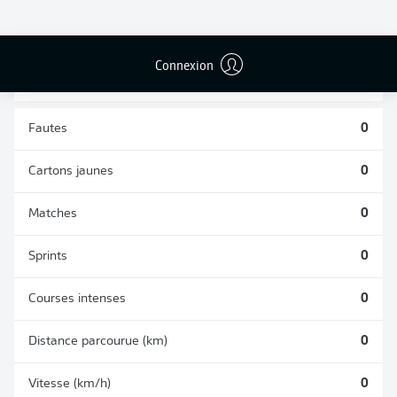
TACLES
DUELS AÉRIENS
RÉUSSIS
REMPORTÉS
0
0
Connexion
Fautes
0
Cartons jaunes
0
Matches
0
Sprints
0
Courses intenses
0
Distance parcourue (km)
0
Vitesse (km/h)
0