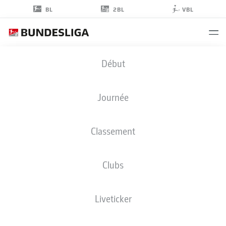
2BL
BL
VBL
NASSIM
Début
BOUJELLAB
Journée
Classement
MILIEU DE TERRAIN
Clubs
ARMINIA BIELEFELD
STATS DE LA SAISON 2022/2023
BUTS
Liveticker