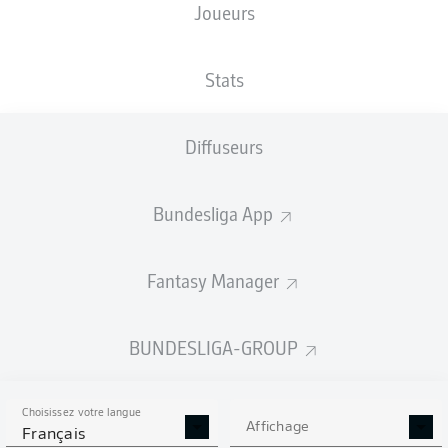
Joueurs
TAILLE
NATIONALITÉ
07.03.2005
POIDS
194
DEU
21 ANS
88 KG
CM
Stats
Diffuseurs
Competition
Bundesliga 2
Bundesliga App
Season
Fantasy Manager
BUNDESLIGA-GROUP
STATS DE LA SAISON
2025/2026
Choisissez votre langue
Affichage
Français