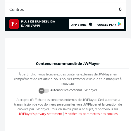
Centres
0
PLUS DE BUNDESLIGA
APP STORE
GOOGLE PLAY
DANS L'APP!
Contenu recommandé de
JWPlayer
À partir d’ici, vous trouverez des contenus externes de
JWPlayer
en
complément de cet article. Vous pouvez l’afficher d’un clic et le masquer à
nouveau.
Autoriser les contenus
JWPlayer
J’accepte d’afficher des contenus externes de
JWPlayer
. Ceci autorise la
transmission de vos données personnelles vers
JWPlayer
et la création de
cookies par
JWPlayer
. Pour en savoir plus à ce sujet, rendez-vous sur
JWPlayer
's privacy statement
|
Modifier les paramètres des cookies