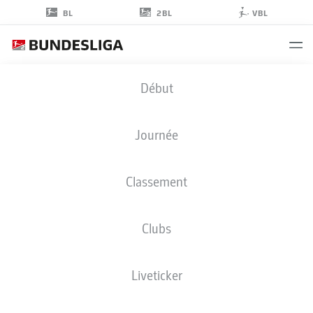
2BL
BL
VBL
MUHAMMAD
Début
DAHABA
48
Journée
Classement
DÉFENSEUR
Clubs
ST. PAULI
STATS DE LA SAISON 2025/2026
BUTS
Liveticker