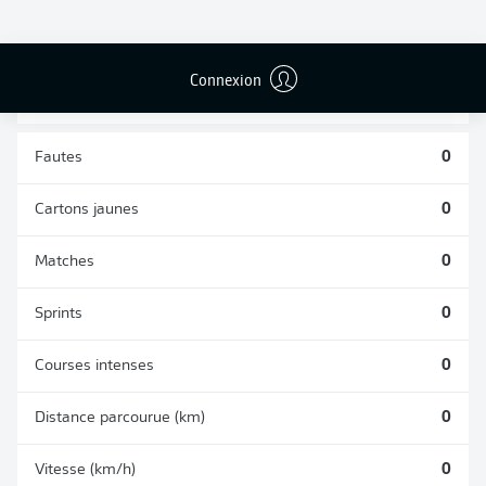
TACLES
DUELS AÉRIENS
RÉUSSIS
REMPORTÉS
0
0
Connexion
Fautes
0
Cartons jaunes
0
Matches
0
Sprints
0
Courses intenses
0
Distance parcourue (km)
0
Vitesse (km/h)
0