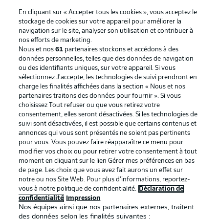
En cliquant sur « Accepter tous les cookies », vous acceptez le
stockage de cookies sur votre appareil pour améliorer la
navigation sur le site, analyser son utilisation et contribuer à
nos efforts de marketing.
Nous et nos
61
partenaires stockons et accédons à des
données personnelles, telles que des données de navigation
ou des identifiants uniques, sur votre appareil. Si vous
sélectionnez J'accepte, les technologies de suivi prendront en
La publicité
Conditions d’utilisation des
charge les finalités affichées dans la section « Nous et nos
partenaires traitons des données pour fournir ». Si vous
services
choisissez Tout refuser ou que vous retirez votre
consentement, elles seront désactivées. Si les technologies de
Mentions Légales
Gérer mes préférences
suivi sont désactivées, il est possible que certains contenus et
Déclaration de
Diffuseurs
annonces qui vous sont présentés ne soient pas pertinents
pour vous. Vous pouvez faire réapparaître ce menu pour
confidentialité
modifier vos choix ou pour retirer votre consentement à tout
moment en cliquant sur le lien Gérer mes préférences en bas
Travaux
Contact
de page. Les choix que vous avez fait aurons un effet sur
Impression
Joueurs
notre ou nos Site Web. Pour plus d’informations, reportez-
vous à notre politique de confidentialité.
Déclaration de
confidentialité
Impression
Nos équipes ainsi que nos partenaires externes, traitent
des données selon les finalités suivantes :