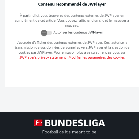
Contenu recommandé de
JWPlayer
À partir d’ici, vous trouverez des contenus externes de
JWPlayer
en
complément de cet article. Vous pouvez l’afficher d’un clic et le masquer à
nouveau.
Autoriser les contenus
JWPlayer
J’accepte d’afficher des contenus externes de
JWPlayer
. Ceci autorise la
transmission de vos données personnelles vers
JWPlayer
et la création de
cookies par
JWPlayer
. Pour en savoir plus à ce sujet, rendez-vous sur
JWPlayer
's privacy statement
|
Modifier les paramètres des cookies
Football as it's meant to be