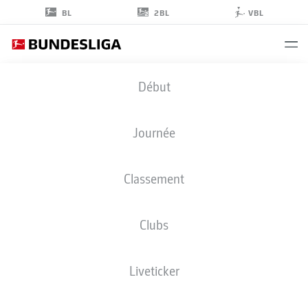
2BL
BL
VBL
MORITZ
Début
HEYER
5
Journée
Classement
DÉFENSEUR
Clubs
FORTUNA DÜSSELDORF
STATS DE LA SAISON 2025/2026
BUTS
Liveticker