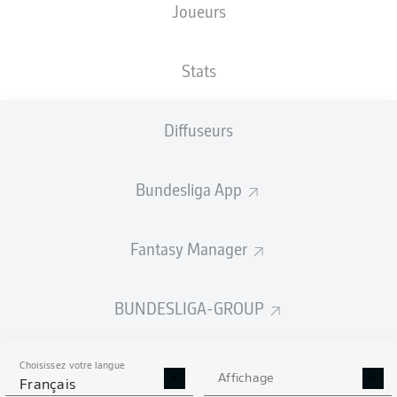
Joueurs
TAILLE
NATIONALITÉ
04.04.1995
POIDS
185
DEU
31 ANS
78 KG
CM
Stats
Diffuseurs
Competition
Bundesliga 2
Bundesliga App
Season
2025/2026
Fantasy Manager
BUNDESLIGA-GROUP
STATS DE LA SAISON
2025/2026
Choisissez votre langue
Affichage
Français