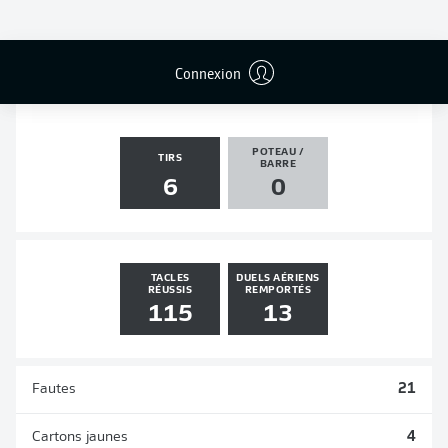
PASSES
PENALTIES
BUTS
PENALTIES
DÉCISIVES
TRANSFORMÉS
0
0
0
0
Connexion
POTEAU /
TIRS
BARRE
6
0
TACLES
DUELS AÉRIENS
RÉUSSIS
REMPORTÉS
115
13
Fautes
21
Cartons jaunes
4