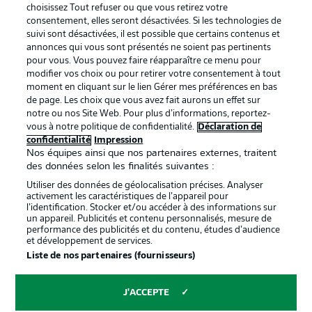
services
choisissez Tout refuser ou que vous retirez votre
consentement, elles seront désactivées. Si les technologies de
Mentions Légales
Gérer mes préférences
suivi sont désactivées, il est possible que certains contenus et
Déclaration de
Diffuseurs
annonces qui vous sont présentés ne soient pas pertinents
pour vous. Vous pouvez faire réapparaître ce menu pour
confidentialité
modifier vos choix ou pour retirer votre consentement à tout
moment en cliquant sur le lien Gérer mes préférences en bas
Travaux
Contact
de page. Les choix que vous avez fait aurons un effet sur
Impression
Joueurs
notre ou nos Site Web. Pour plus d’informations, reportez-
vous à notre politique de confidentialité.
Déclaration de
confidentialité
Impression
Nos équipes ainsi que nos partenaires externes, traitent
des données selon les finalités suivantes :
Utiliser des données de géolocalisation précises. Analyser
activement les caractéristiques de l’appareil pour
l’identification. Stocker et/ou accéder à des informations sur
un appareil. Publicités et contenu personnalisés, mesure de
performance des publicités et du contenu, études d’audience
et développement de services.
© 2026 Bundesliga-Gruppe GmbH
Liste de nos partenaires (fournisseurs)
Choisissez votre langue
J'ACCEPTE
Français