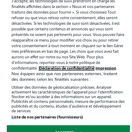
confidentialité
J'accepte, les technologies de suivi prendront en charge les
finalités affichées dans la section « Nous et nos partenaires
Travaux
Contact
traitons des données pour fournir ». Si vous choisissez Tout
refuser ou que vous retirez votre consentement, elles seront
Impression
Joueurs
désactivées. Si les technologies de suivi sont désactivées, il est
possible que certains contenus et annonces qui vous sont
présentés ne soient pas pertinents pour vous. Vous pouvez faire
réapparaître ce menu pour modifier vos choix ou pour retirer
votre consentement à tout moment en cliquant sur le lien Gérer
mes préférences en bas de page. Les choix que vous avez fait
aurons un effet sur notre ou nos Site Web. Pour plus
d’informations, reportez-vous à notre politique de
confidentialité.
Déclaration de confidentialité
Impression
Nos équipes ainsi que nos partenaires externes, traitent
© 2026 Bundesliga-Gruppe GmbH
des données selon les finalités suivantes :
Utiliser des données de géolocalisation précises. Analyser
activement les caractéristiques de l’appareil pour l’identification.
Choisissez votre langue
Stocker et/ou accéder à des informations sur un appareil.
Français
Publicités et contenu personnalisés, mesure de performance des
publicités et du contenu, études d’audience et développement
de services.
Liste de nos partenaires (fournisseurs)
Affichage