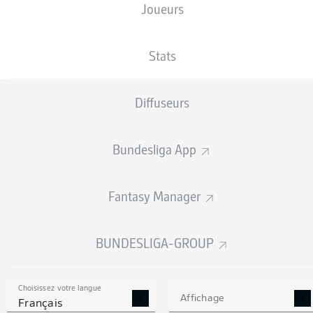
Joueurs
TAILLE
NATIONALITÉ
21.04.2008
POIDS
184
DEU
18 ANS
76 KG
CM
Stats
Diffuseurs
Competition
Bundesliga 2
Bundesliga App
Season
2026/2027
Fantasy Manager
BUNDESLIGA-GROUP
STATS DE LA SAISON
2026/2027
Choisissez votre langue
Affichage
Français