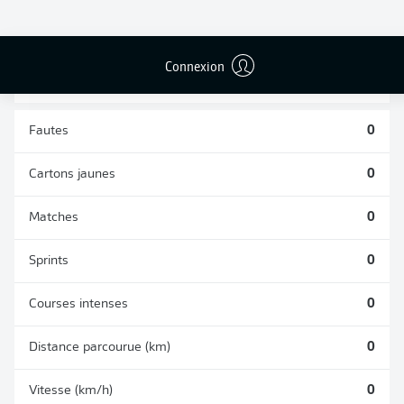
TACLES
DUELS AÉRIENS
RÉUSSIS
REMPORTÉS
0
0
Connexion
Fautes
0
Cartons jaunes
0
Matches
0
Sprints
0
Courses intenses
0
Distance parcourue (km)
0
Vitesse (km/h)
0