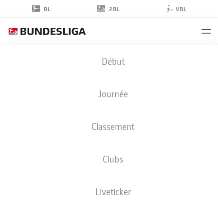
2BL
BL
VBL
MORITZ
Début
GÖTTLICHER
47
Journée
Classement
MILIEU DE TERRAIN
Clubs
BOCHUM
STATS DE LA SAISON 2026/2027
BUTS
COÉQUIPIERS
Liveticker