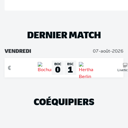
DERNIER MATCH
VENDREDI
07-août-2026
BOC
BSC
0
1
Liveti
COÉQUIPIERS