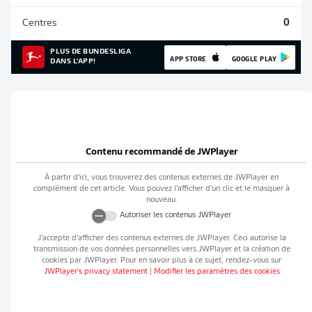
Centres
0
PLUS DE BUNDESLIGA
APP STORE
GOOGLE PLAY
DANS L'APP!
Contenu recommandé de
JWPlayer
À partir d’ici, vous trouverez des contenus externes de
JWPlayer
en
complément de cet article. Vous pouvez l’afficher d’un clic et le masquer à
nouveau.
Autoriser les contenus
JWPlayer
J’accepte d’afficher des contenus externes de
JWPlayer
. Ceci autorise la
transmission de vos données personnelles vers
JWPlayer
et la création de
cookies par
JWPlayer
. Pour en savoir plus à ce sujet, rendez-vous sur
JWPlayer
's privacy statement
|
Modifier les paramètres des cookies