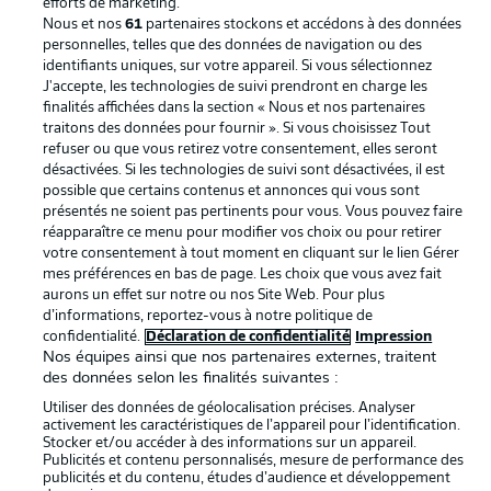
efforts de marketing.
Nous et nos
61
partenaires stockons et accédons à des données
Mentions Légales
Gérer mes préférences
personnelles, telles que des données de navigation ou des
Déclaration de
Diffuseurs
identifiants uniques, sur votre appareil. Si vous sélectionnez
J'accepte, les technologies de suivi prendront en charge les
confidentialité
finalités affichées dans la section « Nous et nos partenaires
traitons des données pour fournir ». Si vous choisissez Tout
Travaux
Contact
refuser ou que vous retirez votre consentement, elles seront
Impression
Joueurs
désactivées. Si les technologies de suivi sont désactivées, il est
possible que certains contenus et annonces qui vous sont
présentés ne soient pas pertinents pour vous. Vous pouvez faire
réapparaître ce menu pour modifier vos choix ou pour retirer
votre consentement à tout moment en cliquant sur le lien Gérer
mes préférences en bas de page. Les choix que vous avez fait
aurons un effet sur notre ou nos Site Web. Pour plus
d’informations, reportez-vous à notre politique de
confidentialité.
Déclaration de confidentialité
Impression
Nos équipes ainsi que nos partenaires externes, traitent
des données selon les finalités suivantes :
© 2026 Bundesliga-Gruppe GmbH
Utiliser des données de géolocalisation précises. Analyser
activement les caractéristiques de l’appareil pour l’identification.
Choisissez votre langue
Stocker et/ou accéder à des informations sur un appareil.
Publicités et contenu personnalisés, mesure de performance des
Français
publicités et du contenu, études d’audience et développement