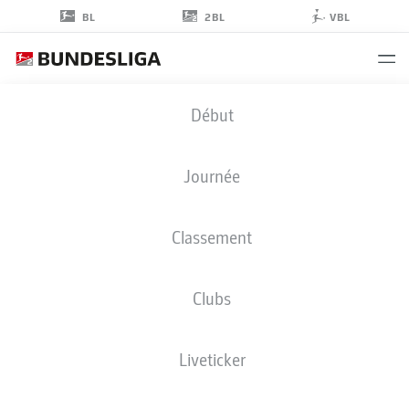
2BL
BL
VBL
MOHAMMED
Début
TOLBA
25
Journée
Classement
DÉFENSEUR
Clubs
BOCHUM
STATS DE LA SAISON 2024/2025
BUTS
Liveticker