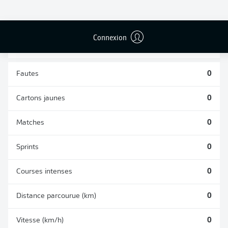
TACLES
DUELS AÉRIENS
RÉUSSIS
REMPORTÉS
0
0
Connexion
Fautes
0
Cartons jaunes
0
Matches
0
Sprints
0
Courses intenses
0
Distance parcourue (km)
0
Vitesse (km/h)
0