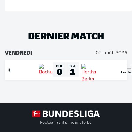
DERNIER MATCH
VENDREDI
07-août-2026
BOC
BSC
0
1
Liveti
Football as it's meant to be