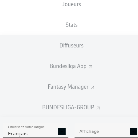
Joueurs
NATIONALITÉ
TAILLE
19.07.2004
POIDS
DEU
,
185
22 ANS
76 KG
EGY
CM
Stats
Diffuseurs
Competition
Bundesliga 2
Bundesliga App
Season
Fantasy Manager
BUNDESLIGA-GROUP
STATS DE LA SAISON
2024/2025
Choisissez votre langue
Affichage
Français