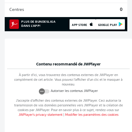
Centres
0
PLUS DE BUNDESLIGA
APP STORE
GOOGLE PLAY
DANS L'APP!
Contenu recommandé de
JWPlayer
À partir d’ici, vous trouverez des contenus externes de
JWPlayer
en
complément de cet article. Vous pouvez l’afficher d’un clic et le masquer à
nouveau.
Autoriser les contenus
JWPlayer
J’accepte d’afficher des contenus externes de
JWPlayer
. Ceci autorise la
transmission de vos données personnelles vers
JWPlayer
et la création de
cookies par
JWPlayer
. Pour en savoir plus à ce sujet, rendez-vous sur
JWPlayer
's privacy statement
|
Modifier les paramètres des cookies