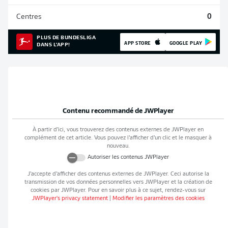
Centres
0
PLUS DE BUNDESLIGA
APP STORE
GOOGLE PLAY
DANS L'APP!
Contenu recommandé de
JWPlayer
À partir d’ici, vous trouverez des contenus externes de
JWPlayer
en
complément de cet article. Vous pouvez l’afficher d’un clic et le masquer à
nouveau.
Autoriser les contenus
JWPlayer
J’accepte d’afficher des contenus externes de
JWPlayer
. Ceci autorise la
transmission de vos données personnelles vers
JWPlayer
et la création de
cookies par
JWPlayer
. Pour en savoir plus à ce sujet, rendez-vous sur
JWPlayer
's privacy statement
|
Modifier les paramètres des cookies