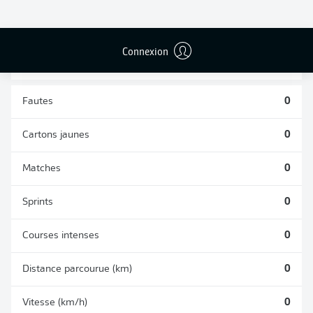
DUELS
TACLES
AÉRIENS
RÉUSSIS
REMPORTÉS
0
0
Connexion
Fautes
0
Cartons jaunes
0
Matches
0
Sprints
0
Courses intenses
0
Distance parcourue (km)
0
Vitesse (km/h)
0