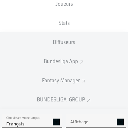
Joueurs
NATIONALITÉ
TAILLE
01.05.2007
POIDS
SRB
, BIH
190
19 ANS
88 KG
CM
Stats
Diffuseurs
Competition
Bundesliga
Bundesliga App
Season
2026/2027
Fantasy Manager
BUNDESLIGA-GROUP
STATS DE LA SAISON
2026/2027
Choisissez votre langue
Affichage
Français