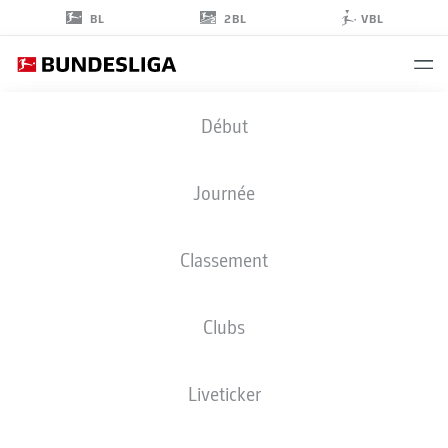
2BL
BL
VBL
MIRZA
Début
ĆATOVIĆ
35
Journée
Classement
MILIEU DE TERRAIN
Clubs
VFB STUTTGART
STATS DE LA SAISON 2026/2027
BUTS
COÉQUIPIERS
Liveticker