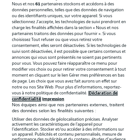
Nous et nos
61
partenaires stockons et accédons à des
données personnelles, telles que des données de navigation
ou des identifiants uniques, sur votre appareil. Si vous
sélectionnez J'accepte, les technologies de suivi prendront en
La publicité
Conditions d’utilisation des
charge les finalités affichées dans la section « Nous et nos
partenaires traitons des données pour fournir ». Si vous
services
choisissez Tout refuser ou que vous retirez votre
consentement, elles seront désactivées. Si les technologies de
Mentions Légales
Gérer mes préférences
suivi sont désactivées, il est possible que certains contenus et
Déclaration de
Diffuseurs
annonces qui vous sont présentés ne soient pas pertinents
pour vous. Vous pouvez faire réapparaître ce menu pour
confidentialité
modifier vos choix ou pour retirer votre consentement à tout
moment en cliquant sur le lien Gérer mes préférences en bas
Travaux
Contact
de page. Les choix que vous avez fait aurons un effet sur
Impression
Joueurs
notre ou nos Site Web. Pour plus d’informations, reportez-
vous à notre politique de confidentialité.
Déclaration de
confidentialité
Impression
Nos équipes ainsi que nos partenaires externes, traitent
des données selon les finalités suivantes :
Utiliser des données de géolocalisation précises. Analyser
activement les caractéristiques de l’appareil pour
l’identification. Stocker et/ou accéder à des informations sur
un appareil. Publicités et contenu personnalisés, mesure de
performance des publicités et du contenu, études d’audience