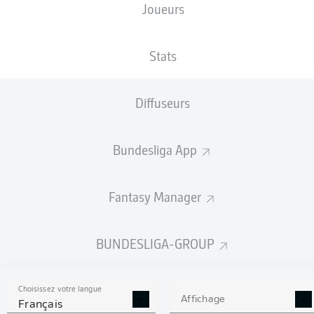
Joueurs
TAILLE
NATIONALITÉ
03.01.2001
POIDS
190
DNK
25 ANS
81 KG
CM
Stats
Diffuseurs
Competition
Bundesliga 2
Bundesliga App
Season
2025/2026
Fantasy Manager
BUNDESLIGA-GROUP
STATS DE LA SAISON
2025/2026
Choisissez votre langue
Affichage
Français