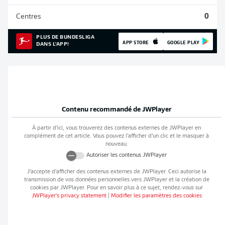
Centres
0
PLUS DE BUNDESLIGA
APP STORE
GOOGLE PLAY
DANS L'APP!
Contenu recommandé de
JWPlayer
À partir d’ici, vous trouverez des contenus externes de
JWPlayer
en
complément de cet article. Vous pouvez l’afficher d’un clic et le masquer à
nouveau.
Autoriser les contenus
JWPlayer
J’accepte d’afficher des contenus externes de
JWPlayer
. Ceci autorise la
transmission de vos données personnelles vers
JWPlayer
et la création de
cookies par
JWPlayer
. Pour en savoir plus à ce sujet, rendez-vous sur
JWPlayer
's privacy statement
|
Modifier les paramètres des cookies