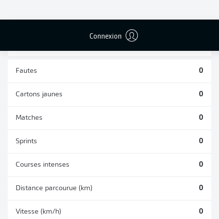
TACLES
DUELS AÉRIENS
RÉUSSIS
REMPORTÉS
0
0
Connexion
Fautes
0
Cartons jaunes
0
Matches
0
Sprints
0
Courses intenses
0
Distance parcourue (km)
0
Vitesse (km/h)
0