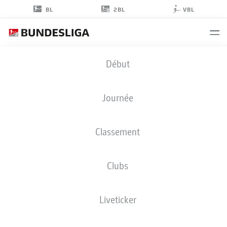
2BL
BL
VBL
MIKKEL
Début
KAUFMANN
14
Journée
Classement
ATTAQUANT
Clubs
KARLSRUHE
STATS DE LA SAISON 2025/2026
BUTS
Liveticker