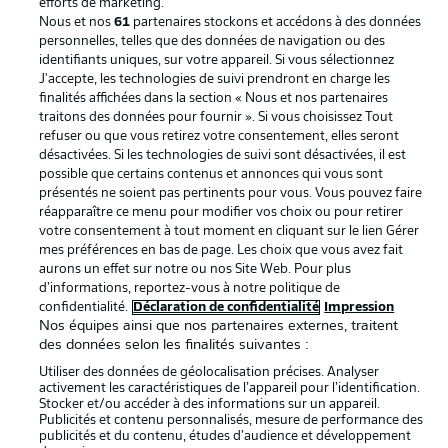
efforts de marketing.
Nous et nos
61
partenaires stockons et accédons à des données
Mentions Légales
Gérer mes préférences
personnelles, telles que des données de navigation ou des
Déclaration de
Diffuseurs
identifiants uniques, sur votre appareil. Si vous sélectionnez
J'accepte, les technologies de suivi prendront en charge les
confidentialité
finalités affichées dans la section « Nous et nos partenaires
traitons des données pour fournir ». Si vous choisissez Tout
Travaux
Contact
refuser ou que vous retirez votre consentement, elles seront
Impression
Joueurs
désactivées. Si les technologies de suivi sont désactivées, il est
possible que certains contenus et annonces qui vous sont
présentés ne soient pas pertinents pour vous. Vous pouvez faire
réapparaître ce menu pour modifier vos choix ou pour retirer
votre consentement à tout moment en cliquant sur le lien Gérer
mes préférences en bas de page. Les choix que vous avez fait
aurons un effet sur notre ou nos Site Web. Pour plus
d’informations, reportez-vous à notre politique de
confidentialité.
Déclaration de confidentialité
Impression
Nos équipes ainsi que nos partenaires externes, traitent
des données selon les finalités suivantes :
© 2026 Bundesliga-Gruppe GmbH
Utiliser des données de géolocalisation précises. Analyser
activement les caractéristiques de l’appareil pour l’identification.
Choisissez votre langue
Stocker et/ou accéder à des informations sur un appareil.
Publicités et contenu personnalisés, mesure de performance des
Français
publicités et du contenu, études d’audience et développement