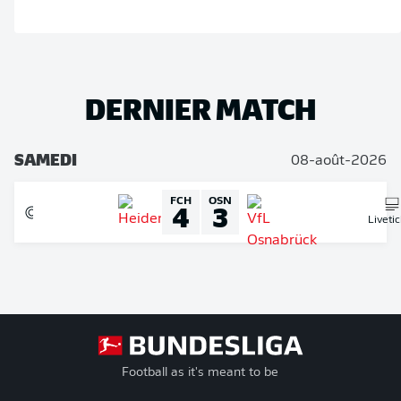
DERNIER MATCH
SAMEDI
08-août-2026
FCH
OSN
4
3
Liveti
Football as it's meant to be