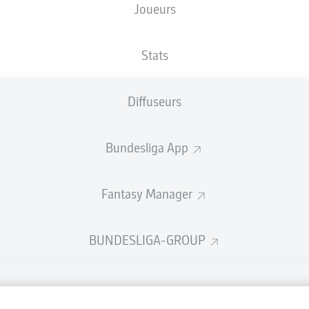
Joueurs
NATIONALITÉ
14.10.1986
TAILLE
DEU
39 ANS
182 CM
Stats
Diffuseurs
Bundesliga App
Fantasy Manager
BUNDESLIGA-GROUP
La publi