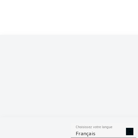
Competition
Season
2025/2026
S
Choisissez votre langue
TACLES
DUELS A
Français
RÉUSSIS
REMPO