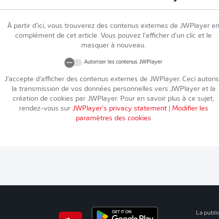
À partir d’ici, vous trouverez des contenus externes de
JWPlayer
e
complément de cet article. Vous pouvez l’afficher d’un clic et le
masquer à nouveau.
Autoriser les contenus
JWPlayer
J’accepte d’afficher des contenus externes de
JWPlayer
. Ceci autori
la transmission de vos données personnelles vers
JWPlayer
et la
création de cookies par
JWPlayer
. Pour en savoir plus à ce sujet,
rendez-vous sur
JWPlayer
's privacy statement
|
Modifier les
paramètres des cookies
La publi