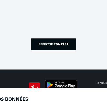
EFFECTIF COMPLET
La publi
BUNDESLIGA APP
Mention
OS DONNÉES
Déclarat