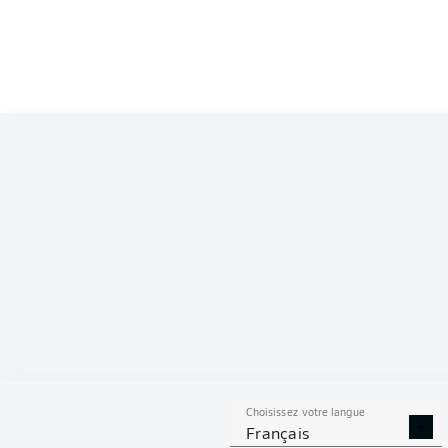
Competition
Bundesliga
Season
2026/2027
S
Choisissez votre langue
TACLES
DUELS A
Français
RÉUSSIS
REMPO