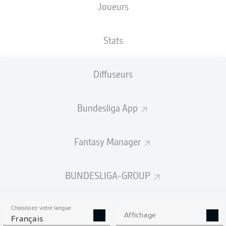
Joueurs
TAILLE
NATIONALITÉ
05.07.2002
POIDS
192
DEU
24 ANS
77 KG
CM
Stats
Diffuseurs
Competition
Bundesliga
Bundesliga App
Season
2025/2026
Fantasy Manager
BUNDESLIGA-GROUP
STATS DE LA SAISON
2025/2026
Choisissez votre langue
Affichage
Français