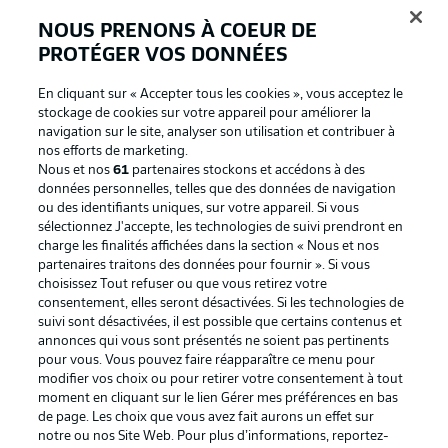
BUNDESLIGA APP
NOUS PRENONS À COEUR DE
PROTÉGER VOS DONNÉES
En cliquant sur « Accepter tous les cookies », vous acceptez le
stockage de cookies sur votre appareil pour améliorer la
Proposé par
navigation sur le site, analyser son utilisation et contribuer à
nos efforts de marketing.
Nous et nos
61
partenaires stockons et accédons à des
données personnelles, telles que des données de navigation
ou des identifiants uniques, sur votre appareil. Si vous
sélectionnez J'accepte, les technologies de suivi prendront en
charge les finalités affichées dans la section « Nous et nos
partenaires traitons des données pour fournir ». Si vous
choisissez Tout refuser ou que vous retirez votre
consentement, elles seront désactivées. Si les technologies de
suivi sont désactivées, il est possible que certains contenus et
annonces qui vous sont présentés ne soient pas pertinents
La publicité
Conditions d’utilisation des
pour vous. Vous pouvez faire réapparaître ce menu pour
modifier vos choix ou pour retirer votre consentement à tout
services
moment en cliquant sur le lien Gérer mes préférences en bas
Mentions Légales
Gérer mes préférences
de page. Les choix que vous avez fait aurons un effet sur
notre ou nos Site Web. Pour plus d’informations, reportez-
Déclaration de
Diffuseurs