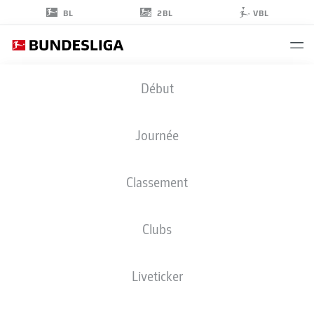
2BL
BL
VBL
MERLIN
Début
RÖHL
34
Journée
Classement
MILIEU DE TERRAIN
Clubs
FREIBURG
STATS DE LA SAISON 2025/2026
BUTS
Liveticker