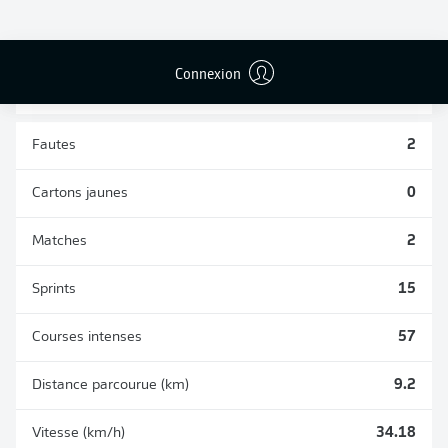
TACLES
DUELS AÉRIENS
RÉUSSIS
REMPORTÉS
8
4
Connexion
Fautes
2
Cartons jaunes
0
Matches
2
Sprints
15
Courses intenses
57
Distance parcourue (km)
9.2
Vitesse (km/h)
34.18