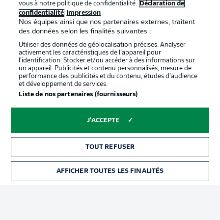
vous à notre politique de confidentialité.
Déclaration de
confidentialité
Impression
confidentialité
Nos équipes ainsi que nos partenaires externes, traitent
Travaux
Contact
des données selon les finalités suivantes :
Utiliser des données de géolocalisation précises. Analyser
Impression
Joueurs
activement les caractéristiques de l’appareil pour
l’identification. Stocker et/ou accéder à des informations sur
un appareil. Publicités et contenu personnalisés, mesure de
performance des publicités et du contenu, études d’audience
et développement de services.
Liste de nos partenaires (fournisseurs)
J'ACCEPTE
© 2026 Bundesliga-Gruppe GmbH
TOUT REFUSER
Choisissez votre langue
AFFICHER TOUTES LES FINALITÉS
Français
Affichage