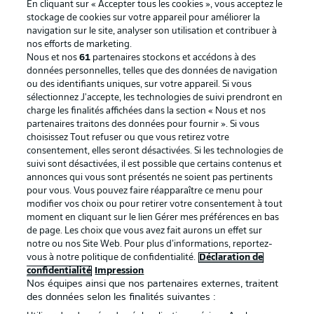
En cliquant sur « Accepter tous les cookies », vous acceptez le
stockage de cookies sur votre appareil pour améliorer la
navigation sur le site, analyser son utilisation et contribuer à
nos efforts de marketing.
Nous et nos
61
partenaires stockons et accédons à des
données personnelles, telles que des données de navigation
ou des identifiants uniques, sur votre appareil. Si vous
sélectionnez J'accepte, les technologies de suivi prendront en
La publicité
Conditions d’utilisation des
charge les finalités affichées dans la section « Nous et nos
partenaires traitons des données pour fournir ». Si vous
services
choisissez Tout refuser ou que vous retirez votre
consentement, elles seront désactivées. Si les technologies de
Mentions Légales
Gérer mes préférences
suivi sont désactivées, il est possible que certains contenus et
Déclaration de
Diffuseurs
annonces qui vous sont présentés ne soient pas pertinents
pour vous. Vous pouvez faire réapparaître ce menu pour
confidentialité
modifier vos choix ou pour retirer votre consentement à tout
moment en cliquant sur le lien Gérer mes préférences en bas
Travaux
Contact
de page. Les choix que vous avez fait aurons un effet sur
Impression
Joueurs
notre ou nos Site Web. Pour plus d’informations, reportez-
vous à notre politique de confidentialité.
Déclaration de
confidentialité
Impression
Nos équipes ainsi que nos partenaires externes, traitent
des données selon les finalités suivantes :