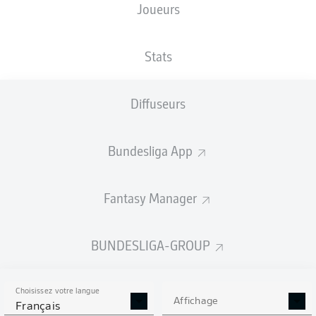
Joueurs
TAILLE
NATIONALITÉ
18.03.1997
POIDS
180
DEU
29 ANS
71 KG
CM
Stats
Diffuseurs
Competition
Bundesliga
Bundesliga App
Season
2026/2027
Fantasy Manager
BUNDESLIGA-GROUP
STATS DE LA SAISON
2026/2027
Choisissez votre langue
Affichage
Français