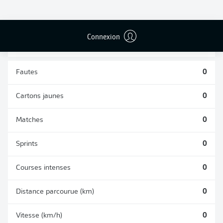
DUELS
TACLES
AÉRIENS
RÉUSSIS
REMPORTÉS
0
0
Connexion
Fautes
0
Cartons jaunes
0
Matches
0
Sprints
0
Courses intenses
0
Distance parcourue (km)
0
Vitesse (km/h)
0