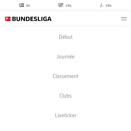
2BL
BL
VBL
MAXIMILIAN
Début
MITTELSTÄDT
7
Journée
Classement
DÉFENSEUR
Clubs
VFB STUTTGART
STATS DE LA SAISON 2026/2027
BUTS
COÉQUIPIERS
Liveticker