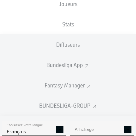
Joueurs
TAILLE
NATIONALITÉ
09.02.2006
POIDS
191
DEU
20 ANS
84 KG
CM
Stats
Diffuseurs
Competition
Bundesliga
Bundesliga App
Season
2026/2027
Fantasy Manager
BUNDESLIGA-GROUP
STATS DE LA SAISON
2026/2027
Choisissez votre langue
Affichage
Français