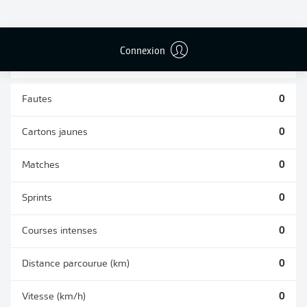
DUELS
TACLES
AÉRIENS
RÉUSSIS
REMPORTÉS
0
0
Connexion
Fautes
0
Cartons jaunes
0
Matches
0
Sprints
0
Courses intenses
0
Distance parcourue (km)
0
Vitesse (km/h)
0