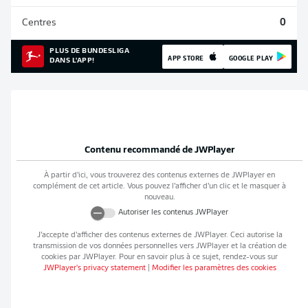
Centres
0
PLUS DE BUNDESLIGA
APP STORE
GOOGLE PLAY
DANS L'APP!
Contenu recommandé de
JWPlayer
À partir d’ici, vous trouverez des contenus externes de
JWPlayer
en
complément de cet article. Vous pouvez l’afficher d’un clic et le masquer à
nouveau.
Autoriser les contenus
JWPlayer
J’accepte d’afficher des contenus externes de
JWPlayer
. Ceci autorise la
transmission de vos données personnelles vers
JWPlayer
et la création de
cookies par
JWPlayer
. Pour en savoir plus à ce sujet, rendez-vous sur
JWPlayer
's privacy statement
|
Modifier les paramètres des cookies