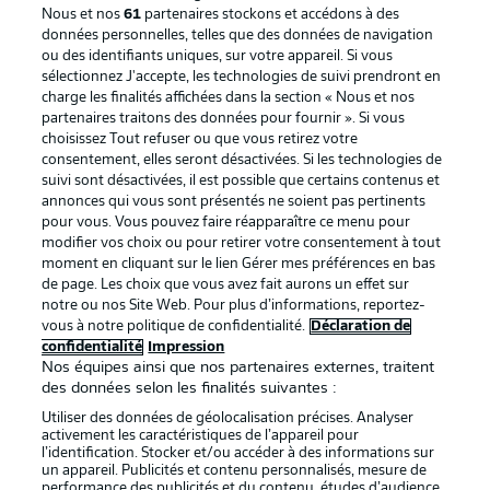
Nous et nos
61
partenaires stockons et accédons à des
données personnelles, telles que des données de navigation
ou des identifiants uniques, sur votre appareil. Si vous
sélectionnez J'accepte, les technologies de suivi prendront en
La publicité
Conditions d’utilisation des
charge les finalités affichées dans la section « Nous et nos
partenaires traitons des données pour fournir ». Si vous
services
choisissez Tout refuser ou que vous retirez votre
consentement, elles seront désactivées. Si les technologies de
Mentions Légales
Gérer mes préférences
suivi sont désactivées, il est possible que certains contenus et
Déclaration de
Diffuseurs
annonces qui vous sont présentés ne soient pas pertinents
pour vous. Vous pouvez faire réapparaître ce menu pour
confidentialité
modifier vos choix ou pour retirer votre consentement à tout
moment en cliquant sur le lien Gérer mes préférences en bas
Travaux
Contact
de page. Les choix que vous avez fait aurons un effet sur
Impression
Joueurs
notre ou nos Site Web. Pour plus d’informations, reportez-
vous à notre politique de confidentialité.
Déclaration de
confidentialité
Impression
Nos équipes ainsi que nos partenaires externes, traitent
des données selon les finalités suivantes :
Utiliser des données de géolocalisation précises. Analyser
activement les caractéristiques de l’appareil pour
l’identification. Stocker et/ou accéder à des informations sur
un appareil. Publicités et contenu personnalisés, mesure de
performance des publicités et du contenu, études d’audience