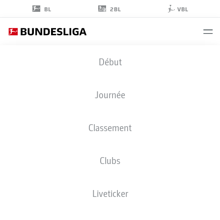
2BL
BL
VBL
MAXIMILIAN
Début
HERWERTH
37
Journée
Classement
DÉFENSEUR
Clubs
VFB STUTTGART
STATS DE LA SAISON 2026/2027
BUTS
COÉQUIPIERS
Liveticker