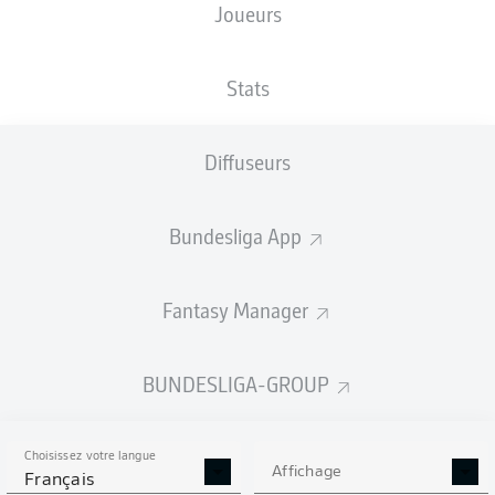
Joueurs
TAILLE
NATIONALITÉ
06.09.1995
POIDS
181
SVK
30 ANS
81 KG
CM
Stats
Diffuseurs
Competition
Bundesliga 2
Bundesliga App
Season
Fantasy Manager
BUNDESLIGA-GROUP
STATS DE LA SAISON
2024/2025
Choisissez votre langue
Affichage
Français