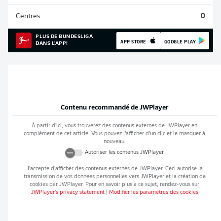
Centres
0
PLUS DE BUNDESLIGA
APP STORE
GOOGLE PLAY
DANS L'APP!
Contenu recommandé de
JWPlayer
À partir d’ici, vous trouverez des contenus externes de
JWPlayer
en
complément de cet article. Vous pouvez l’afficher d’un clic et le masquer à
nouveau.
Autoriser les contenus
JWPlayer
J’accepte d’afficher des contenus externes de
JWPlayer
. Ceci autorise la
transmission de vos données personnelles vers
JWPlayer
et la création de
cookies par
JWPlayer
. Pour en savoir plus à ce sujet, rendez-vous sur
JWPlayer
's privacy statement
|
Modifier les paramètres des cookies