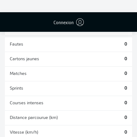
TACLES
DUELS AÉRIENS
RÉUSSIS
REMPORTÉS
0
0
Connexion
Fautes
0
Cartons jaunes
0
Matches
0
Sprints
0
Courses intenses
0
Distance parcourue (km)
0
Vitesse (km/h)
0