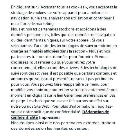
En cliquant sur « Accepter tous les cookies », vous acceptez le
stockage de cookies sur votre appareil pour améliorer la
navigation sur le site, analyser son utilisation et contribuer à
nos efforts de marketing.
Nous et nos
61
partenaires stockons et accédons à des
données personnelles, telles que des données de navigation
ou des identifiants uniques, sur votre appareil. Si vous
sélectionnez J'accepte, les technologies de suivi prendront en
La publicité
Conditions d’utilisation des
charge les finalités affichées dans la section « Nous et nos
partenaires traitons des données pour fournir ». Si vous
services
choisissez Tout refuser ou que vous retirez votre
consentement, elles seront désactivées. Si les technologies de
Mentions Légales
Gérer mes préférences
suivi sont désactivées, il est possible que certains contenus et
Déclaration de
Diffuseurs
annonces qui vous sont présentés ne soient pas pertinents
pour vous. Vous pouvez faire réapparaître ce menu pour
confidentialité
modifier vos choix ou pour retirer votre consentement à tout
moment en cliquant sur le lien Gérer mes préférences en bas
Travaux
Contact
de page. Les choix que vous avez fait aurons un effet sur
Impression
Joueurs
notre ou nos Site Web. Pour plus d’informations, reportez-
vous à notre politique de confidentialité.
Déclaration de
confidentialité
Impression
Nos équipes ainsi que nos partenaires externes, traitent
des données selon les finalités suivantes :