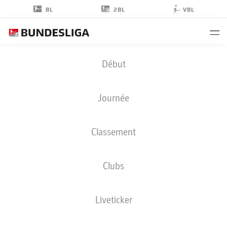
2BL
BL
VBL
MATÚŠ
Début
BERO
19
Journée
Classement
MILIEU DE TERRAIN
Clubs
BOCHUM
STATS DE LA SAISON 2024/2025
BUTS
Liveticker