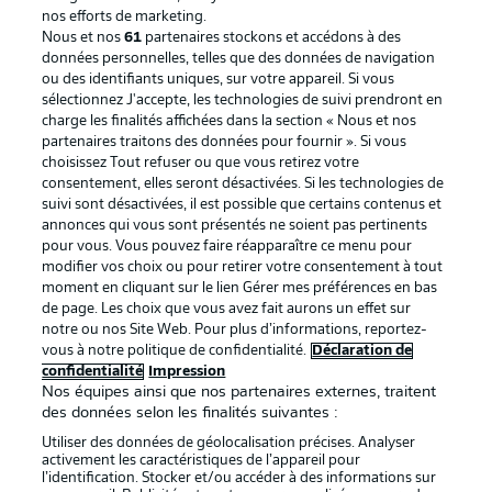
nos efforts de marketing.
Nous et nos
61
partenaires stockons et accédons à des
données personnelles, telles que des données de navigation
ou des identifiants uniques, sur votre appareil. Si vous
sélectionnez J'accepte, les technologies de suivi prendront en
La publicité
Conditions d’utilisation des
charge les finalités affichées dans la section « Nous et nos
partenaires traitons des données pour fournir ». Si vous
services
choisissez Tout refuser ou que vous retirez votre
consentement, elles seront désactivées. Si les technologies de
Mentions Légales
Gérer mes préférences
suivi sont désactivées, il est possible que certains contenus et
Déclaration de
Diffuseurs
annonces qui vous sont présentés ne soient pas pertinents
pour vous. Vous pouvez faire réapparaître ce menu pour
confidentialité
modifier vos choix ou pour retirer votre consentement à tout
moment en cliquant sur le lien Gérer mes préférences en bas
Travaux
Contact
de page. Les choix que vous avez fait aurons un effet sur
Impression
Joueurs
notre ou nos Site Web. Pour plus d’informations, reportez-
vous à notre politique de confidentialité.
Déclaration de
confidentialité
Impression
Nos équipes ainsi que nos partenaires externes, traitent
des données selon les finalités suivantes :
Utiliser des données de géolocalisation précises. Analyser
activement les caractéristiques de l’appareil pour
l’identification. Stocker et/ou accéder à des informations sur