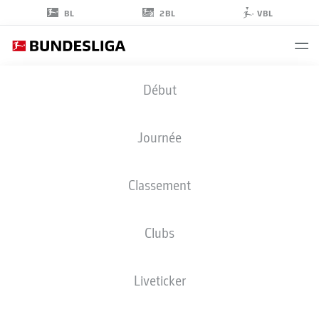
2BL
BL
VBL
MATTHIAS
Début
KÖBBING
44
Journée
Classement
GARDIEN DE BUT
Clubs
COLOGNE
STATS DE LA SAISON 2026/2027
BUTS
COÉQUIPIERS
Liveticker