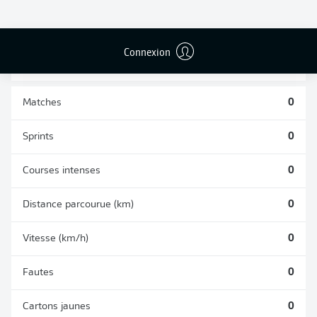
BUTS CONTRE
PASSES
TIRS ARRÊTÉS
SON CAMP
RÉUSSIES
0
0
0
Connexion
Matches
0
Sprints
0
Courses intenses
0
Distance parcourue (km)
0
Vitesse (km/h)
0
Fautes
0
Cartons jaunes
0