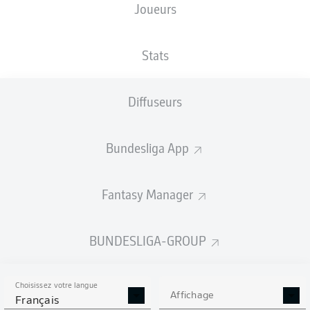
Joueurs
TAILLE
NATIONALITÉ
28.05.1997
POIDS
196
DEU
29 ANS
94 KG
CM
Stats
Diffuseurs
Competition
Bundesliga
Bundesliga App
Season
2026/2027
Fantasy Manager
BUNDESLIGA-GROUP
STATS DE LA SAISON
2026/2027
Choisissez votre langue
Affichage
Français