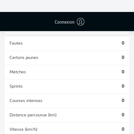
TACLES
DUELS AÉRIENS
RÉUSSIS
REMPORTÉS
0
0
Connexion
Fautes
0
Cartons jaunes
0
Matches
0
Sprints
0
Courses intenses
0
Distance parcourue (km)
0
Vitesse (km/h)
0