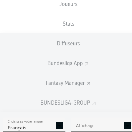
Joueurs
TAILLE
NATIONALITÉ
27.05.1999
POIDS
183
BRA
27 ANS
76 KG
CM
Stats
Diffuseurs
Competition
Coupe du Monde
Bundesliga App
Season
Fantasy Manager
BUNDESLIGA-GROUP
STATS DE LA SAISON
2021/2022
Choisissez votre langue
Affichage
Français