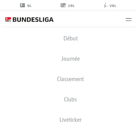
2BL
BL
VBL
MATHEUS
Début
CUNHA
10
Journée
Classement
ATTAQUANT
Clubs
HERTHA BERLIN
STATS DE LA SAISON 2021/2022
Liveticker