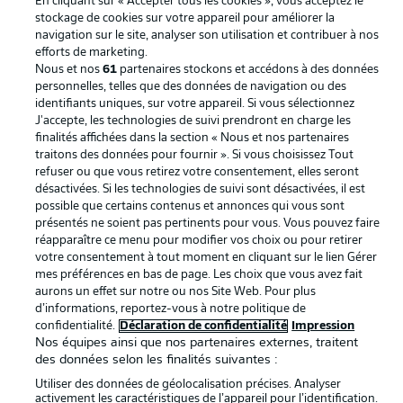
En cliquant sur « Accepter tous les cookies », vous acceptez le
stockage de cookies sur votre appareil pour améliorer la
navigation sur le site, analyser son utilisation et contribuer à nos
La publicité
Conditions d’utilisation des
efforts de marketing.
services
Nous et nos
61
partenaires stockons et accédons à des données
personnelles, telles que des données de navigation ou des
Mentions Légales
Gérer mes préférences
identifiants uniques, sur votre appareil. Si vous sélectionnez
J'accepte, les technologies de suivi prendront en charge les
Déclaration de
Diffuseurs
finalités affichées dans la section « Nous et nos partenaires
confidentialité
traitons des données pour fournir ». Si vous choisissez Tout
refuser ou que vous retirez votre consentement, elles seront
Travaux
Contact
désactivées. Si les technologies de suivi sont désactivées, il est
possible que certains contenus et annonces qui vous sont
Impression
Joueurs
présentés ne soient pas pertinents pour vous. Vous pouvez faire
réapparaître ce menu pour modifier vos choix ou pour retirer
votre consentement à tout moment en cliquant sur le lien Gérer
mes préférences en bas de page. Les choix que vous avez fait
aurons un effet sur notre ou nos Site Web. Pour plus
d’informations, reportez-vous à notre politique de
confidentialité.
Déclaration de confidentialité
Impression
Nos équipes ainsi que nos partenaires externes, traitent
des données selon les finalités suivantes :
Utiliser des données de géolocalisation précises. Analyser
© 2026 Bundesliga-Gruppe GmbH
activement les caractéristiques de l’appareil pour l’identification.