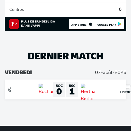
Centres
0
PLUS DE BUNDESLIGA
APP STORE
GOOGLE PLAY
DANS L'APP!
DERNIER MATCH
VENDREDI
07-août-2026
BOC
BSC
0
1
Liveti