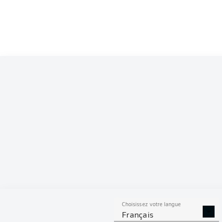
Competition
Bundesliga
Season
2026/2027
S
Choisissez votre langue
BUTS CONTRE
TIRS ARRÊTÉS
Français
SON CAMP