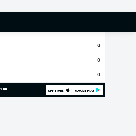
0
0
0
0
0
0
'APP!
APP STORE
GOOGLE PLAY