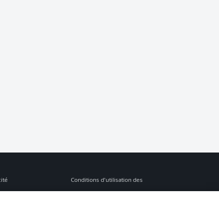
cité
Conditions d’utilisation des
services
s Légales
Gérer mes préférences