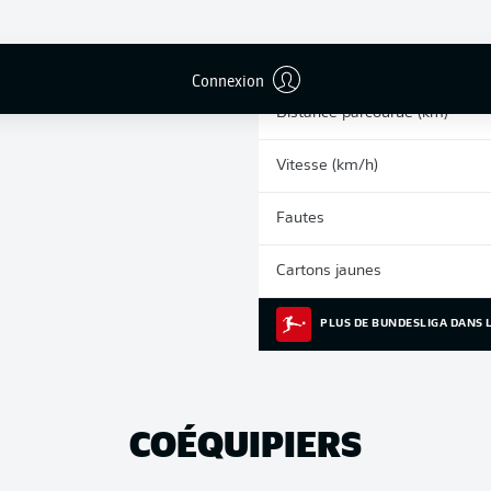
0
Sprints
Courses intenses
Connexion
Distance parcourue (km)
Vitesse (km/h)
Fautes
Cartons jaunes
PLUS DE BUNDESLIGA DANS L
COÉQUIPIERS