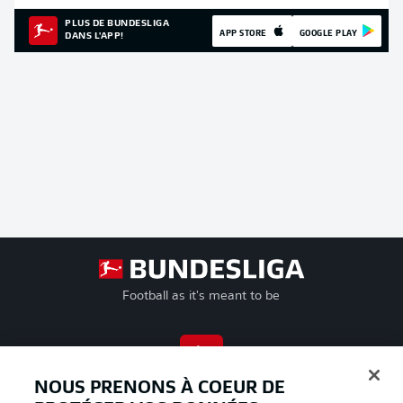
PLUS DE BUNDESLIGA
APP STORE
GOOGLE PLAY
DANS L'APP!
Football as it's meant to be
BUNDESLIGA APP
NOUS PRENONS À COEUR DE