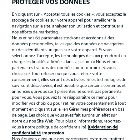
PROTÉGER VOS DONNÉES
En cliquant sur « Accepter tous les cookies », vous acceptez le
stockage de cookies sur votre appareil pour améliorer la
navigation sur le site, analyser son utilisation et contribuer à
Proposé par
nos efforts de marketing.
Nous et nos
61
partenaires stockons et accédons à des
données personnelles, telles que des données de navigation
ou des identifiants uniques, sur votre appareil. Si vous
sélectionnez J'accepte, les technologies de suivi prendront en
charge les finalités affichées dans la section « Nous et nos
partenaires traitons des données pour fournir ». Si vous
choisissez Tout refuser ou que vous retirez votre
consentement, elles seront désactivées. Si les technologies de
suivi sont désactivées, il est possible que certains contenus et
annonces qui vous sont présentés ne soient pas pertinents
pour vous. Vous pouvez faire réapparaître ce menu pour
La publicité
Conditions d’utilisation des
modifier vos choix ou pour retirer votre consentement à tout
moment en cliquant sur le lien Gérer mes préférences en bas
services
de page. Les choix que vous avez fait aurons un effet sur
Mentions Légales
Gérer mes préférences
notre ou nos Site Web. Pour plus d’informations, reportez-
vous à notre politique de confidentialité.
Déclaration de
Déclaration de
Diffuseurs
confidentialité
Impression
Nos équipes ainsi que nos partenaires externes, traitent