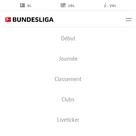
2BL
BL
VBL
MARWIN
Début
HITZ
35
Journée
Classement
GARDIEN DE BUT
Clubs
BORUSSIA DORTMUND
STATS DE LA SAISON 2022/2023
BUTS
Liveticker