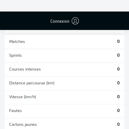
BUTS CONTRE
PASSES
TIRS ARRÊTÉS
SON CAMP
RÉUSSIES
0
0
0
Connexion
Matches
0
Sprints
0
Courses intenses
0
Distance parcourue (km)
0
Vitesse (km/h)
0
Fautes
0
Cartons jaunes
0