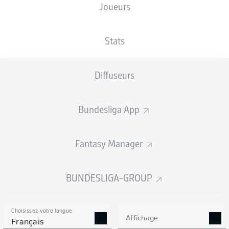
Joueurs
TAILLE
NATIONALITÉ
18.09.1987
POIDS
194
CHE
38 ANS
89 KG
CM
Stats
Diffuseurs
Competition
Bundesliga
Bundesliga App
Season
2022/2023
Fantasy Manager
BUNDESLIGA-GROUP
STATS DE LA SAISON
2022/2023
Choisissez votre langue
Affichage
Français