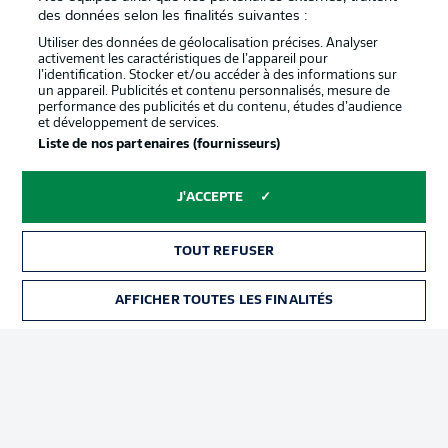
confidentialité
des données selon les finalités suivantes :
Travaux
Contact
Utiliser des données de géolocalisation précises. Analyser
activement les caractéristiques de l’appareil pour
Impression
Joueurs
l’identification. Stocker et/ou accéder à des informations sur
un appareil. Publicités et contenu personnalisés, mesure de
performance des publicités et du contenu, études d’audience
et développement de services.
Liste de nos partenaires (fournisseurs)
J'ACCEPTE
TOUT REFUSER
© 2026 Bundesliga-Gruppe GmbH
AFFICHER TOUTES LES FINALITÉS
Choisissez votre langue
Français
Affichage