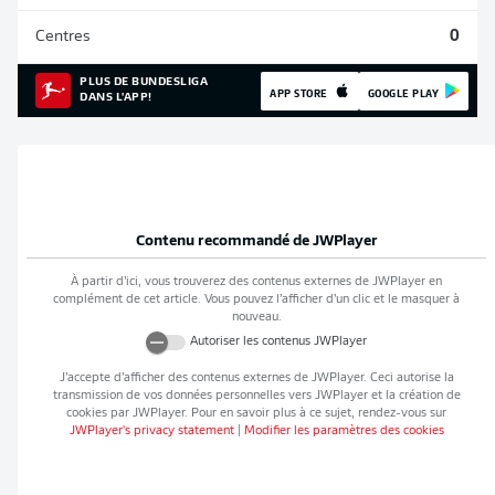
Centres
0
PLUS DE BUNDESLIGA
APP STORE
GOOGLE PLAY
DANS L'APP!
Contenu recommandé de
JWPlayer
À partir d’ici, vous trouverez des contenus externes de
JWPlayer
en
complément de cet article. Vous pouvez l’afficher d’un clic et le masquer à
nouveau.
Autoriser les contenus
JWPlayer
J’accepte d’afficher des contenus externes de
JWPlayer
. Ceci autorise la
transmission de vos données personnelles vers
JWPlayer
et la création de
cookies par
JWPlayer
. Pour en savoir plus à ce sujet, rendez-vous sur
JWPlayer
's privacy statement
|
Modifier les paramètres des cookies