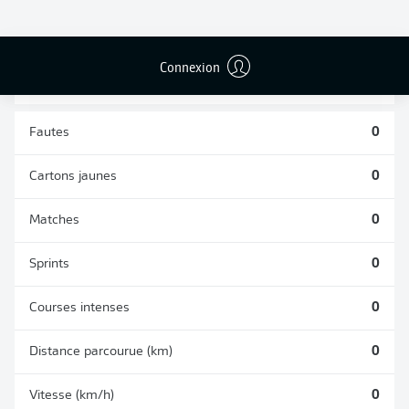
TACLES
DUELS AÉRIENS
RÉUSSIS
REMPORTÉS
0
0
Connexion
Fautes
0
Cartons jaunes
0
Matches
0
Sprints
0
Courses intenses
0
Distance parcourue (km)
0
Vitesse (km/h)
0