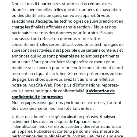
Nous et nos
61
partenaires stockons et accédons à des
données personnelles, telles que des données de navigation
ou des identifiants uniques, sur votre appareil. Si vous
sélectionnez J'accepte, les technologies de suivi prendront en
La publicité
Conditions d’utilisation des
charge les finalités affichées dans la section « Nous et nos
partenaires traitons des données pour fournir ». Si vous
services
choisissez Tout refuser ou que vous retirez votre
consentement, elles seront désactivées. Si les technologies de
Mentions Légales
Gérer mes préférences
suivi sont désactivées, il est possible que certains contenus et
Déclaration de
Diffuseurs
annonces qui vous sont présentés ne soient pas pertinents
pour vous. Vous pouvez faire réapparaître ce menu pour
confidentialité
modifier vos choix ou pour retirer votre consentement à tout
moment en cliquant sur le lien Gérer mes préférences en bas
Travaux
Contact
de page. Les choix que vous avez fait aurons un effet sur
Impression
Joueurs
notre ou nos Site Web. Pour plus d’informations, reportez-
vous à notre politique de confidentialité.
Déclaration de
confidentialité
Impression
Nos équipes ainsi que nos partenaires externes, traitent
des données selon les finalités suivantes :
Utiliser des données de géolocalisation précises. Analyser
activement les caractéristiques de l’appareil pour
l’identification. Stocker et/ou accéder à des informations sur
un appareil. Publicités et contenu personnalisés, mesure de
performance des publicités et du contenu, études d’audience