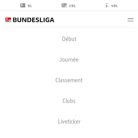
2BL
BL
VBL
MARVIN
Début
WANITZEK
10
Journée
Classement
MILIEU DE TERRAIN
Clubs
KARLSRUHE
STATS DE LA SAISON 2026/2027
BUTS
COÉQUIPIERS
Liveticker