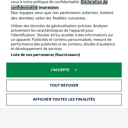
vous à notre politique de confidentialité.
Déclaration de
confidentialité
Impression
confidentialité
Nos équipes ainsi que nos partenaires externes, traitent
Travaux
Contact
des données selon les finalités suivantes :
Utiliser des données de géolocalisation précises. Analyser
Impression
Joueurs
activement les caractéristiques de l’appareil pour
l’identification. Stocker et/ou accéder à des informations sur
un appareil. Publicités et contenu personnalisés, mesure de
performance des publicités et du contenu, études d’audience
et développement de services.
Liste de nos partenaires (fournisseurs)
J'ACCEPTE
© 2026 Bundesliga-Gruppe GmbH
TOUT REFUSER
Choisissez votre langue
AFFICHER TOUTES LES FINALITÉS
Français
Affichage