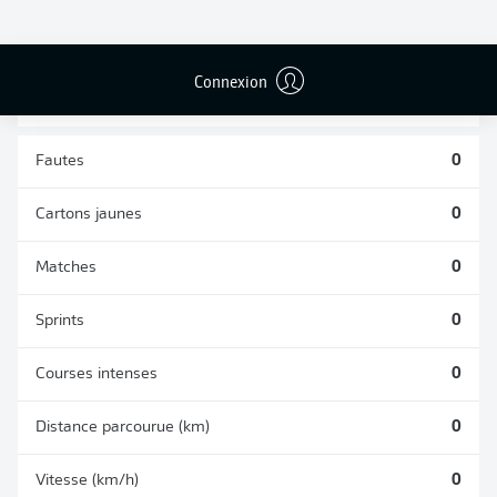
TACLES
DUELS AÉRIENS
RÉUSSIS
REMPORTÉS
0
0
Connexion
Fautes
0
Cartons jaunes
0
Matches
0
Sprints
0
Courses intenses
0
Distance parcourue (km)
0
Vitesse (km/h)
0