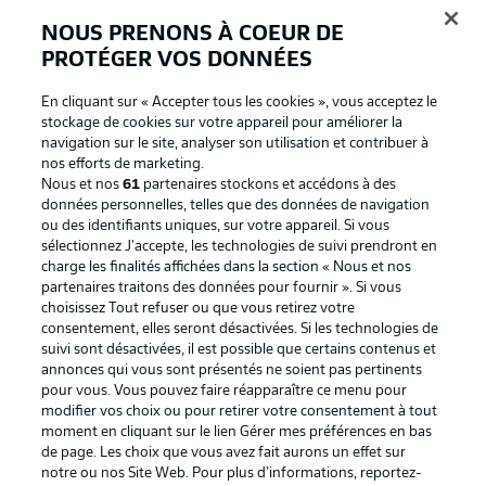
BUNDESLIGA APP
NOUS PRENONS À COEUR DE
PROTÉGER VOS DONNÉES
En cliquant sur « Accepter tous les cookies », vous acceptez le
stockage de cookies sur votre appareil pour améliorer la
Proposé par
navigation sur le site, analyser son utilisation et contribuer à
nos efforts de marketing.
Nous et nos
61
partenaires stockons et accédons à des
données personnelles, telles que des données de navigation
ou des identifiants uniques, sur votre appareil. Si vous
sélectionnez J'accepte, les technologies de suivi prendront en
charge les finalités affichées dans la section « Nous et nos
partenaires traitons des données pour fournir ». Si vous
choisissez Tout refuser ou que vous retirez votre
consentement, elles seront désactivées. Si les technologies de
suivi sont désactivées, il est possible que certains contenus et
annonces qui vous sont présentés ne soient pas pertinents
La publicité
Conditions d’utilisation des
pour vous. Vous pouvez faire réapparaître ce menu pour
modifier vos choix ou pour retirer votre consentement à tout
services
moment en cliquant sur le lien Gérer mes préférences en bas
Mentions Légales
Gérer mes préférences
de page. Les choix que vous avez fait aurons un effet sur
notre ou nos Site Web. Pour plus d’informations, reportez-
Déclaration de
Diffuseurs