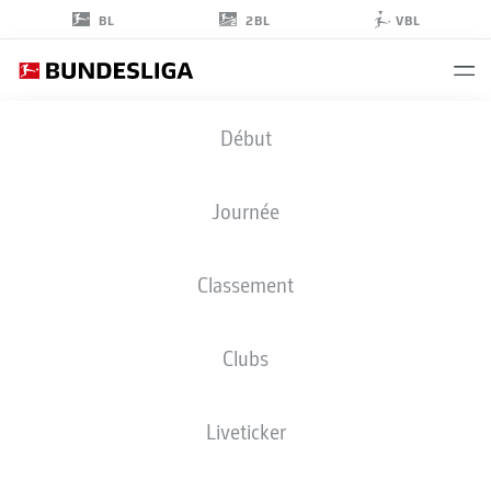
2BL
BL
VBL
MARTIN
Début
ENS
43
Journée
Classement
DÉFENSEUR
Clubs
PADERBORN
STATS DE LA SAISON 2026/2027
BUTS
Liveticker