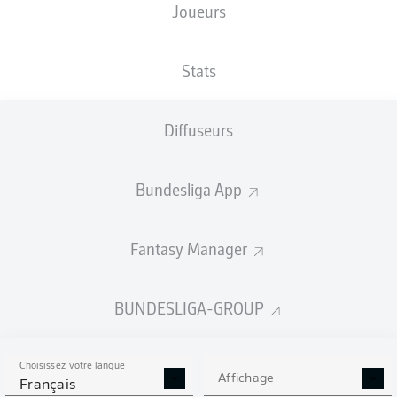
Joueurs
TAILLE
NATIONALITÉ
20.12.2001
POIDS
187
DEU
24 ANS
80 KG
CM
Stats
Diffuseurs
Competition
Bundesliga
Bundesliga App
Season
2026/2027
Fantasy Manager
BUNDESLIGA-GROUP
STATS DE LA SAISON
2026/2027
Choisissez votre langue
Affichage
Français