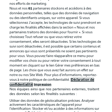
nos efforts de marketing.
Nous et nos
61
partenaires stockons et accédons à des
données personnelles, telles que des données de navigation
ou des identifiants uniques, sur votre appareil. Si vous
sélectionnez J'accepte, les technologies de suivi prendront en
La publicité
Conditions d’utilisation des
charge les finalités affichées dans la section « Nous et nos
partenaires traitons des données pour fournir ». Si vous
services
choisissez Tout refuser ou que vous retirez votre
consentement, elles seront désactivées. Si les technologies de
Mentions Légales
Gérer mes préférences
suivi sont désactivées, il est possible que certains contenus et
Déclaration de
Diffuseurs
annonces qui vous sont présentés ne soient pas pertinents
pour vous. Vous pouvez faire réapparaître ce menu pour
confidentialité
modifier vos choix ou pour retirer votre consentement à tout
moment en cliquant sur le lien Gérer mes préférences en bas
Travaux
Contact
de page. Les choix que vous avez fait aurons un effet sur
Impression
Joueurs
notre ou nos Site Web. Pour plus d’informations, reportez-
vous à notre politique de confidentialité.
Déclaration de
confidentialité
Impression
Nos équipes ainsi que nos partenaires externes, traitent
des données selon les finalités suivantes :
Utiliser des données de géolocalisation précises. Analyser
activement les caractéristiques de l’appareil pour
l’identification. Stocker et/ou accéder à des informations sur