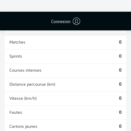
BUTS CONTRE
PASSES
TIRS ARRÊTÉS
SON CAMP
RÉUSSIES
0
0
0
Connexion
Matches
0
Sprints
0
Courses intenses
0
Distance parcourue (km)
0
Vitesse (km/h)
0
Fautes
0
Cartons jaunes
0