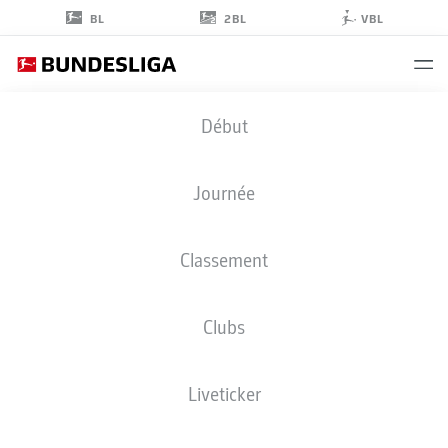
2BL
BL
VBL
MARKUS
Début
KOLKE
25
Journée
Classement
GARDIEN DE BUT
Clubs
WERDER BREMEN
STATS DE LA SAISON 2026/2027
BUTS
COÉQUIPIERS
Liveticker