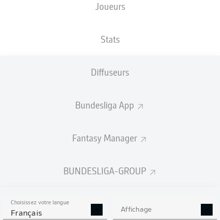
Joueurs
TAILLE
NATIONALITÉ
18.08.1990
POIDS
187
DEU
35 ANS
90 KG
CM
Stats
Diffuseurs
Competition
Bundesliga
Bundesliga App
Season
2026/2027
Fantasy Manager
BUNDESLIGA-GROUP
STATS DE LA SAISON
2026/2027
Choisissez votre langue
Affichage
Français